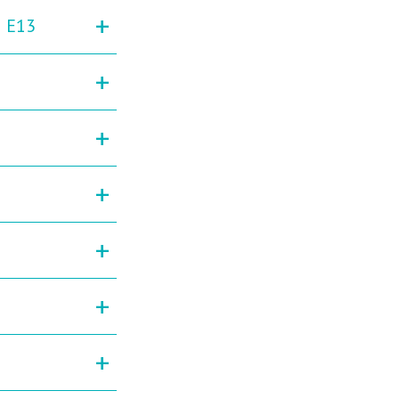
+
2 E13
+
+
+
+
+
+