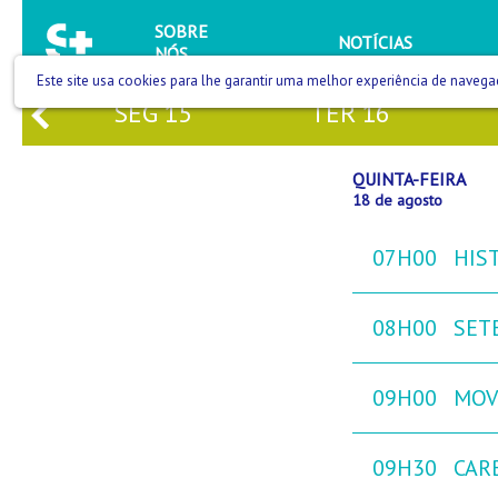
SOBRE
NOTÍCIAS
NÓS
Este site usa cookies para lhe garantir uma melhor experiência de navega
4
SEG
15
TER
16
QUINTA-FEIRA
18 de agosto
07H00
HIST
08H00
SETE
09H00
MOVE
09H30
CAR