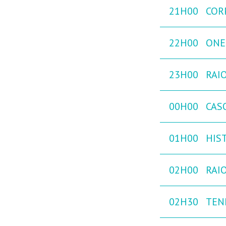
21H00
COR
22H00
ONE
23H00
RAIO
00H00
CAS
01H00
HIST
02H00
RAIO
02H30
TEN