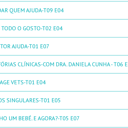
DAR QUEM AJUDA-T09 E04
 TODO O GOSTO-T02 E04
TOR AJUDA-T01 E07
ÓRIAS CLÍNICAS-COM DRA. DANIELA CUNHA - T06 
AGE VETS-T01 E04
OS SINGULARES-T01 E05
HO UM BEBÉ. E AGORA?-T05 E07