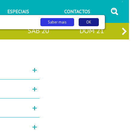
/
ESPECIAIS
CONTACTOS
Saber mais
OK
SÁB
20
DOM
21
+
+
+
+