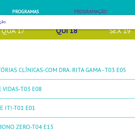
PROGRAMAS
PROGRAMAÇÃO
ção.
QUA
17
QUI
18
SEX
19
ÓRIAS CLÍNICAS-COM DRA. RITA GAMA - T03 E05
 VIDAS-T03 E08
 IT!-T01 E01
BONO ZERO-T04 E13