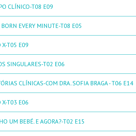
PO CLÍNICO-T08 E09
 BORN EVERY MINUTE-T08 E05
 X-T05 E09
OS SINGULARES-T02 E06
ÓRIAS CLÍNICAS-COM DRA. SOFIA BRAGA - T06 E14
 X-T03 E06
HO UM BEBÉ. E AGORA?-T02 E15