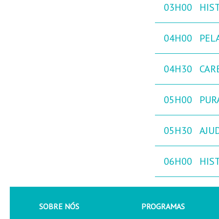
03H00
HIST
04H00
PEL
04H30
CAR
05H00
PURA
05H30
AJU
06H00
HIST
SOBRE NÓS
PROGRAMAS