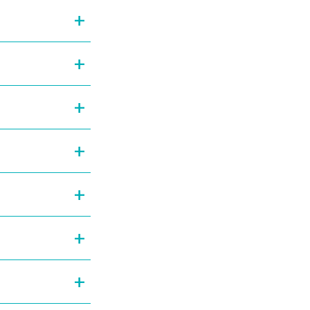
+
+
+
+
+
+
+