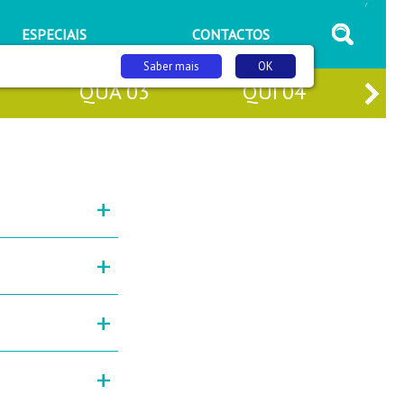
/
ESPECIAIS
CONTACTOS
Saber mais
OK
QUA
03
QUI
04
+
+
+
+