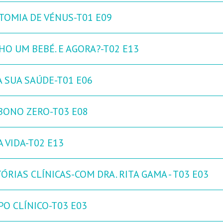
TOMIA DE VÉNUS-T01 E09
HO UM BEBÉ. E AGORA?-T02 E13
A SUA SAÚDE-T01 E06
BONO ZERO-T03 E08
 VIDA-T02 E13
ÓRIAS CLÍNICAS-COM DRA. RITA GAMA - T03 E03
PO CLÍNICO-T03 E03