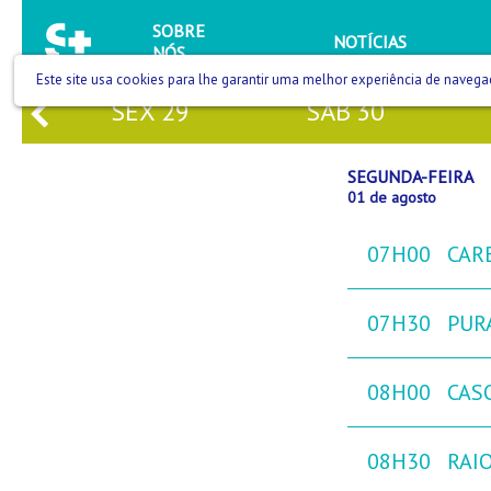
SOBRE
NOTÍCIAS
NÓS
Este site usa cookies para lhe garantir uma melhor experiência de navega
SEX
29
SÁB
30
SEGUNDA-FEIRA
01 de agosto
07H00
CAR
07H30
PURA
08H00
CAS
08H30
RAIO