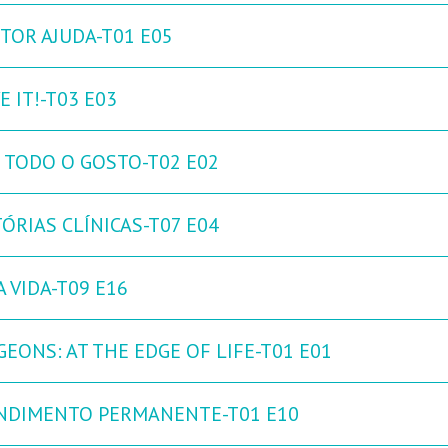
TOR AJUDA-T01 E05
 IT!-T03 E03
 TODO O GOSTO-T02 E02
ÓRIAS CLÍNICAS-T07 E04
 VIDA-T09 E16
GEONS: AT THE EDGE OF LIFE-T01 E01
NDIMENTO PERMANENTE-T01 E10