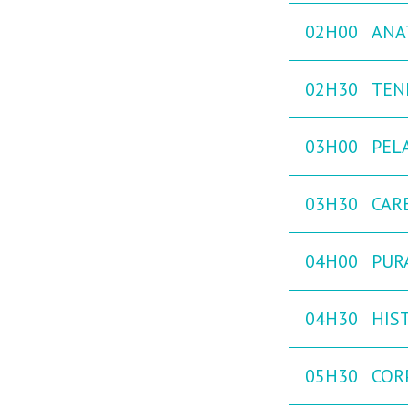
02H00
ANA
02H30
TEN
03H00
PEL
03H30
CAR
04H00
PURA
04H30
HIST
05H30
COR