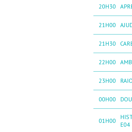
20H30
APR
21H00
AJU
21H30
CAR
22H00
AMB
23H00
RAIO
00H00
DOU
HIST
01H00
E04