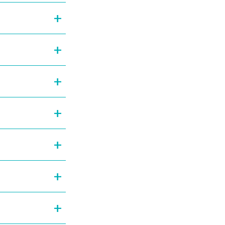
+
+
+
+
+
+
+