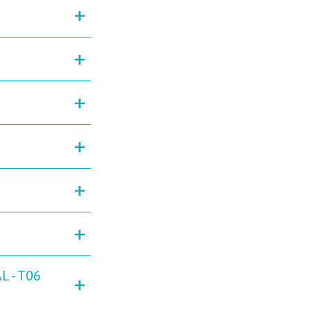
+
+
+
+
+
+
L - T06
+