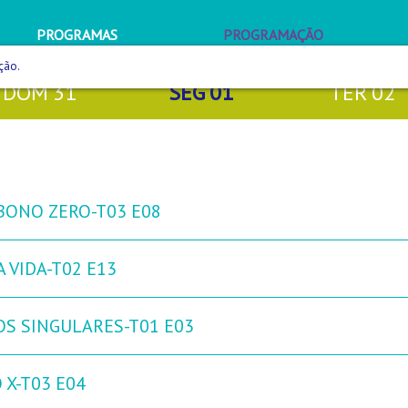
PROGRAMAS
PROGRAMAÇÃO
ção.
DOM
31
SEG
01
TER
02
BONO ZERO-T03 E08
 VIDA-T02 E13
OS SINGULARES-T01 E03
 X-T03 E04