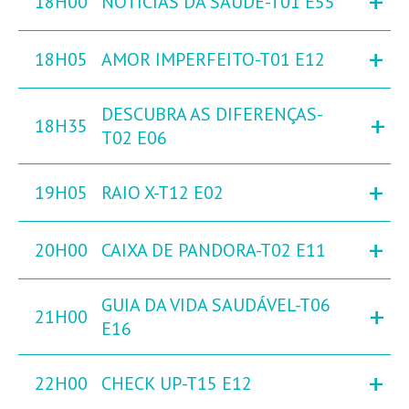
+
18H00
NOTÍCIAS DA SAÚDE-T01 E55
+
18H05
AMOR IMPERFEITO-T01 E12
DESCUBRA AS DIFERENÇAS-
+
18H35
T02 E06
+
19H05
RAIO X-T12 E02
+
20H00
CAIXA DE PANDORA-T02 E11
GUIA DA VIDA SAUDÁVEL-T06
+
21H00
E16
+
22H00
CHECK UP-T15 E12