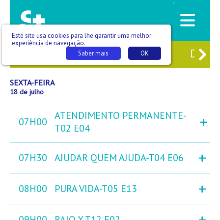
/
Este site usa cookies para lhe garantir uma melhor
experiência de navegação.
6
QUI
17
SEX
18
SÁB
19
DOM
Saber mais
OK
SEXTA-FEIRA
18 de julho
ATENDIMENTO PERMANENTE-
+
07H00
T02 E04
+
07H30
AJUDAR QUEM AJUDA-T04 E06
+
08H00
PURA VIDA-T05 E13
+
09H00
RAIO X-T12 E02