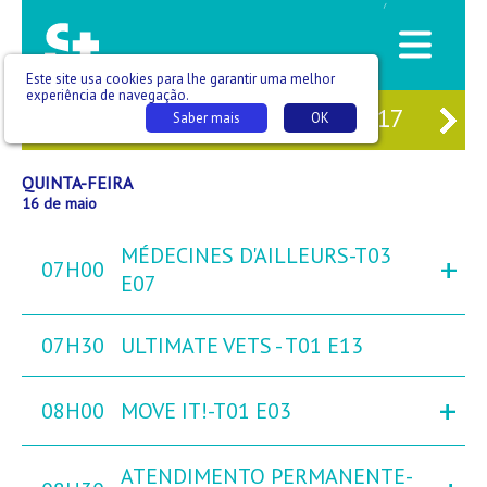
/
Este site usa cookies para lhe garantir uma melhor
experiência de navegação.
14
QUA
15
QUI
16
SEX
17
SÁ
Saber mais
OK
QUINTA-FEIRA
16 de maio
MÉDECINES D'AILLEURS-T03
+
07H00
E07
07H30
ULTIMATE VETS - T01 E13
+
08H00
MOVE IT!-T01 E03
ATENDIMENTO PERMANENTE-