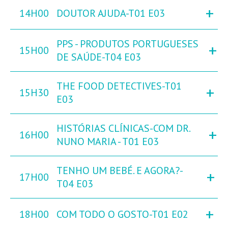
+
14H00
DOUTOR AJUDA-T01 E03
PPS - PRODUTOS PORTUGUESES
+
15H00
DE SAÚDE-T04 E03
THE FOOD DETECTIVES-T01
+
15H30
E03
HISTÓRIAS CLÍNICAS-COM DR.
+
16H00
NUNO MARIA - T01 E03
TENHO UM BEBÉ. E AGORA?-
+
17H00
T04 E03
+
18H00
COM TODO O GOSTO-T01 E02