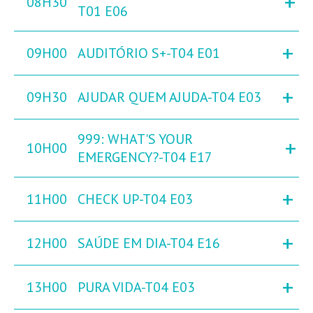
+
08H30
T01 E06
+
09H00
AUDITÓRIO S+-T04 E01
+
09H30
AJUDAR QUEM AJUDA-T04 E03
999: WHAT'S YOUR
+
10H00
EMERGENCY?-T04 E17
+
11H00
CHECK UP-T04 E03
+
12H00
SAÚDE EM DIA-T04 E16
+
13H00
PURA VIDA-T04 E03