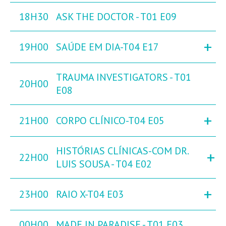
18H30
ASK THE DOCTOR - T01 E09
+
19H00
SAÚDE EM DIA-T04 E17
TRAUMA INVESTIGATORS - T01
20H00
E08
+
21H00
CORPO CLÍNICO-T04 E05
HISTÓRIAS CLÍNICAS-COM DR.
+
22H00
LUIS SOUSA - T04 E02
+
23H00
RAIO X-T04 E03
00H00
MADE IN PARADISE - T01 E03