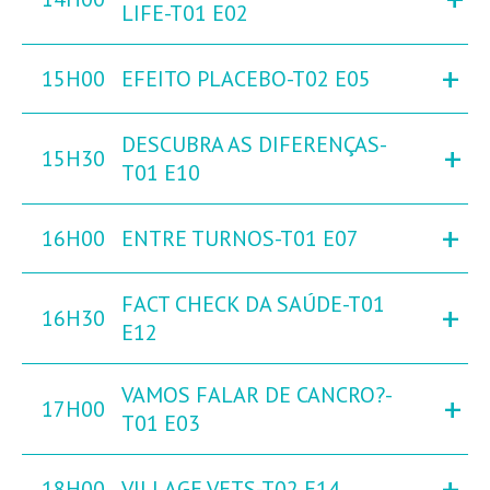
LIFE-T01 E02
+
15H00
EFEITO PLACEBO-T02 E05
DESCUBRA AS DIFERENÇAS-
+
15H30
T01 E10
+
16H00
ENTRE TURNOS-T01 E07
FACT CHECK DA SAÚDE-T01
+
16H30
E12
VAMOS FALAR DE CANCRO?-
+
17H00
T01 E03
+
18H00
VILLAGE VETS-T02 E14