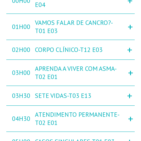
+
00H00
E04
VAMOS FALAR DE CANCRO?-
+
01H00
T01 E03
+
02H00
CORPO CLÍNICO-T12 E03
APRENDA A VIVER COM ASMA-
+
03H00
T02 E01
+
03H30
SETE VIDAS-T03 E13
ATENDIMENTO PERMANENTE-
+
04H30
T02 E01