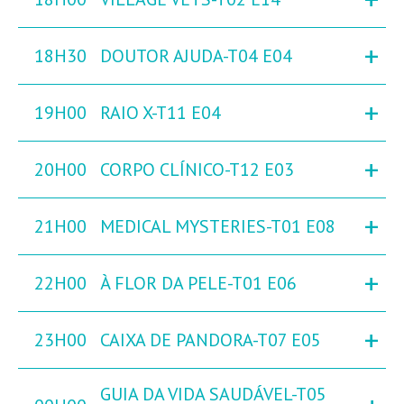
+
18H30
DOUTOR AJUDA-T04 E04
+
19H00
RAIO X-T11 E04
+
20H00
CORPO CLÍNICO-T12 E03
+
21H00
MEDICAL MYSTERIES-T01 E08
+
22H00
À FLOR DA PELE-T01 E06
+
23H00
CAIXA DE PANDORA-T07 E05
GUIA DA VIDA SAUDÁVEL-T05