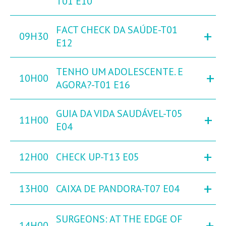
T01 E10
FACT CHECK DA SAÚDE-T01
+
09H30
E12
TENHO UM ADOLESCENTE. E
+
10H00
AGORA?-T01 E16
GUIA DA VIDA SAUDÁVEL-T05
+
11H00
E04
+
12H00
CHECK UP-T13 E05
+
13H00
CAIXA DE PANDORA-T07 E04
SURGEONS: AT THE EDGE OF
+
14H00