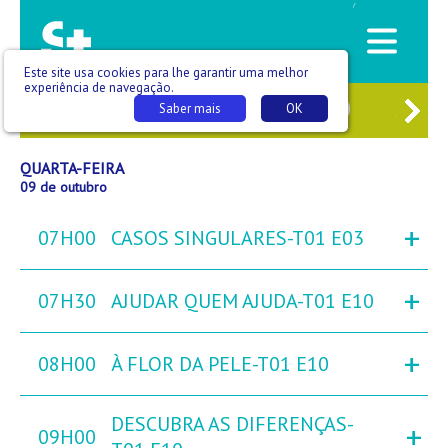
/
Este site usa cookies para lhe garantir uma melhor
experiência de navegação.
7
TER
08
QUA
09
QUI
10
SEX
Saber mais
OK
QUARTA-FEIRA
09 de outubro
+
07H00
CASOS SINGULARES-T01 E03
+
07H30
AJUDAR QUEM AJUDA-T01 E10
+
08H00
À FLOR DA PELE-T01 E10
DESCUBRA AS DIFERENÇAS-
+
09H00