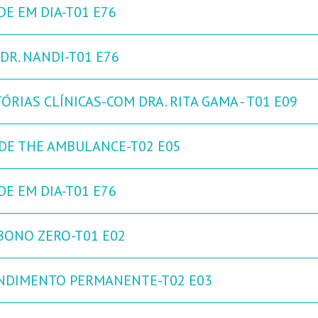
DE EM DIA-T01 E76
DR. NANDI-T01 E76
ÓRIAS CLÍNICAS-COM DRA. RITA GAMA - T01 E09
IDE THE AMBULANCE-T02 E05
DE EM DIA-T01 E76
BONO ZERO-T01 E02
NDIMENTO PERMANENTE-T02 E03