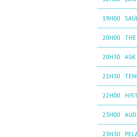
19H00
SAÚ
20H00
THE
20H30
ASK 
21H30
TEN
22H00
HIST
23H00
AUD
23H30
PEL