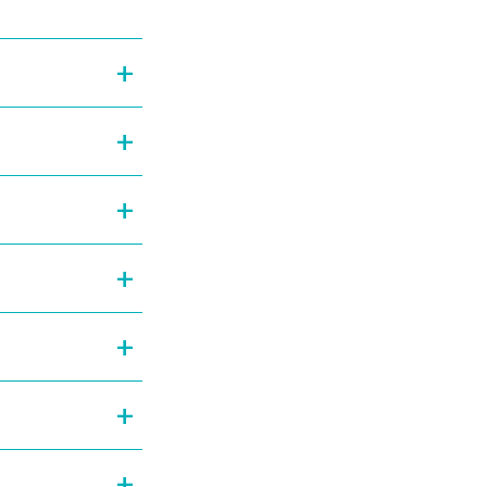
+
+
+
+
+
+
+