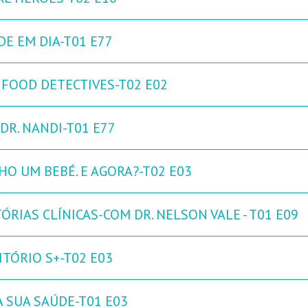
DE EM DIA-T01 E77
 FOOD DETECTIVES-T02 E02
DR. NANDI-T01 E77
HO UM BEBÉ. E AGORA?-T02 E03
ÓRIAS CLÍNICAS-COM DR. NELSON VALE - T01 E09
ITÓRIO S+-T02 E03
A SUA SAÚDE-T01 E03