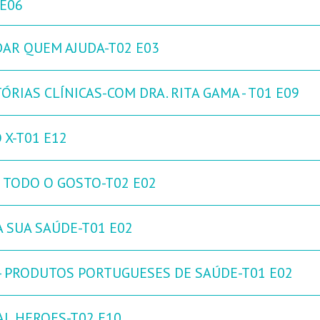
 E06
DAR QUEM AJUDA-T02 E03
ÓRIAS CLÍNICAS-COM DRA. RITA GAMA - T01 E09
 X-T01 E12
 TODO O GOSTO-T02 E02
A SUA SAÚDE-T01 E02
 - PRODUTOS PORTUGUESES DE SAÚDE-T01 E02
AL HEROES-T02 E10