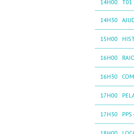
14H00
T01
14H30
AJU
15H00
HIST
16H00
RAIO
16H30
COM
17H00
PEL
17H30
PPS
18H00
LOC