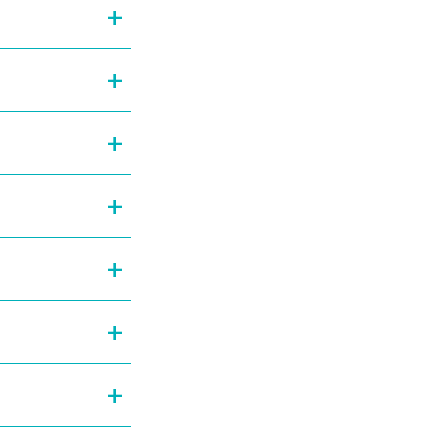
+
+
+
+
+
+
+