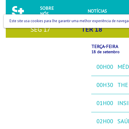
SOBRE
NOTÍCIAS
NÓS
Este site usa cookies para lhe garantir uma melhor experiência de navega
SEG
17
TER
18
TERÇA-FEIRA
18 de setembro
00H00
MÉD
00H30
THE
01H00
INS
02H00
SAÚ