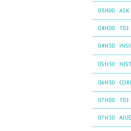
03H00
ASK 
04H00
T01
04H30
INS
05H30
HIST
06H30
COR
07H00
T01
07H30
AJU