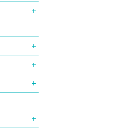
+
+
+
+
+