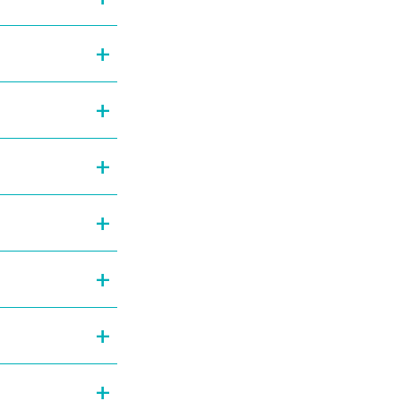
+
+
+
+
+
+
+