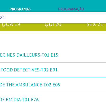
PROGRAMAS
PROGRAMAÇÃO
ção.
QUA
19
QUI
20
SEX
21
ECINES D'AILLEURS-T01 E15
 FOOD DETECTIVES-T02 E01
IDE THE AMBULANCE-T02 E05
DE EM DIA-T01 E76