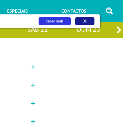
/
ESPECIAIS
CONTACTOS
Saber mais
OK
SÁB
22
DOM
23
+
+
+
+