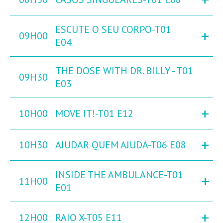
ESCUTE O SEU CORPO-T01
+
09H00
E04
THE DOSE WITH DR. BILLY - T01
09H30
E03
+
10H00
MOVE IT!-T01 E12
+
10H30
AJUDAR QUEM AJUDA-T06 E08
INSIDE THE AMBULANCE-T01
+
11H00
E01
+
12H00
RAIO X-T05 E11