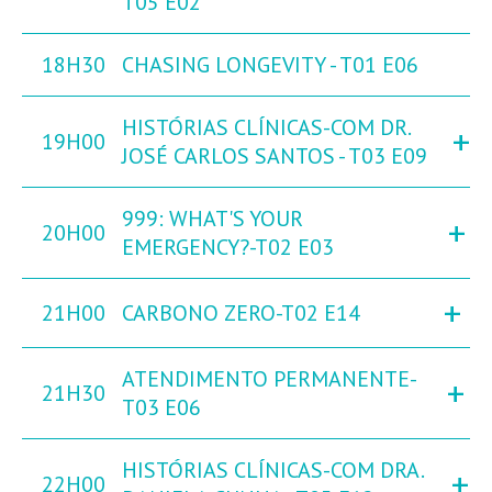
T05 E02
18H30
CHASING LONGEVITY - T01 E06
HISTÓRIAS CLÍNICAS-COM DR.
+
19H00
JOSÉ CARLOS SANTOS - T03 E09
999: WHAT'S YOUR
+
20H00
EMERGENCY?-T02 E03
+
21H00
CARBONO ZERO-T02 E14
ATENDIMENTO PERMANENTE-
+
21H30
T03 E06
HISTÓRIAS CLÍNICAS-COM DRA.
+
22H00