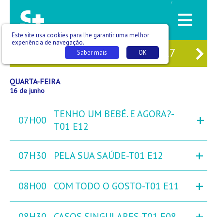
/
Este site usa cookies para lhe garantir uma melhor
experiência de navegação.
14
TER
15
QUA
16
QUI
17
SE
Saber mais
OK
QUARTA-FEIRA
16 de junho
TENHO UM BEBÉ. E AGORA?-
+
07H00
T01 E12
+
07H30
PELA SUA SAÚDE-T01 E12
+
08H00
COM TODO O GOSTO-T01 E11
+
08H30
CASOS SINGULARES-T01 E08