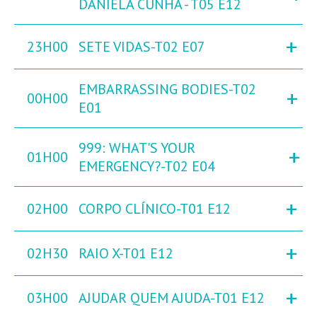
DANIELA CUNHA - T05 E12
+
23H00
SETE VIDAS-T02 E07
EMBARRASSING BODIES-T02
+
00H00
E01
999: WHAT'S YOUR
+
01H00
EMERGENCY?-T02 E04
+
02H00
CORPO CLÍNICO-T01 E12
+
02H30
RAIO X-T01 E12
+
03H00
AJUDAR QUEM AJUDA-T01 E12