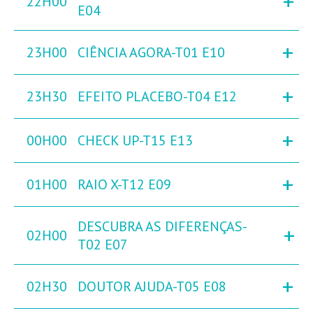
+
22H00
E04
+
23H00
CIÊNCIA AGORA-T01 E10
+
23H30
EFEITO PLACEBO-T04 E12
+
00H00
CHECK UP-T15 E13
+
01H00
RAIO X-T12 E09
DESCUBRA AS DIFERENÇAS-
+
02H00
T02 E07
+
02H30
DOUTOR AJUDA-T05 E08