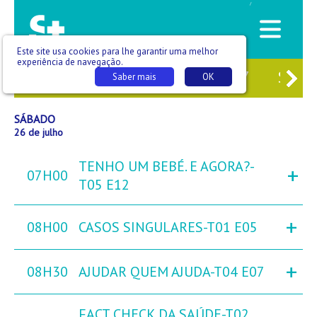
/
Este site usa cookies para lhe garantir uma melhor
experiência de navegação.
4
SEX
25
SÁB
26
DOM
27
SEG
Saber mais
OK
SÁBADO
26 de julho
TENHO UM BEBÉ. E AGORA?-
+
07H00
T05 E12
+
08H00
CASOS SINGULARES-T01 E05
+
08H30
AJUDAR QUEM AJUDA-T04 E07
FACT CHECK DA SAÚDE-T02