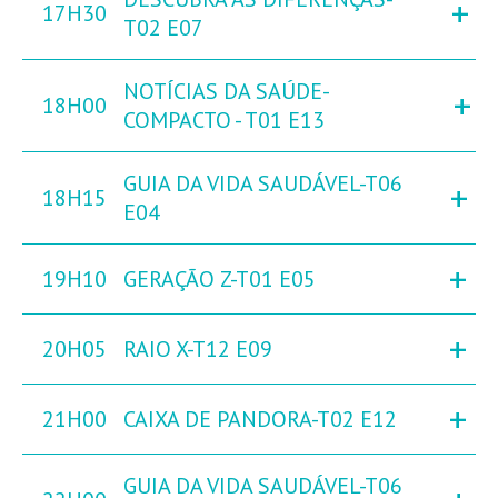
+
17H30
T02 E07
NOTÍCIAS DA SAÚDE-
+
18H00
COMPACTO - T01 E13
GUIA DA VIDA SAUDÁVEL-T06
+
18H15
E04
+
19H10
GERAÇÃO Z-T01 E05
+
20H05
RAIO X-T12 E09
+
21H00
CAIXA DE PANDORA-T02 E12
GUIA DA VIDA SAUDÁVEL-T06