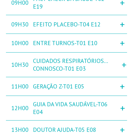
+
09H00
E19
+
09H30
EFEITO PLACEBO-T04 E12
+
10H00
ENTRE TURNOS-T01 E10
CUIDADOS RESPIRATÓRIOS…
+
10H30
CONNOSCO-T01 E03
+
11H00
GERAÇÃO Z-T01 E05
GUIA DA VIDA SAUDÁVEL-T06
+
12H00
E04
+
13H00
DOUTOR AJUDA-T05 E08