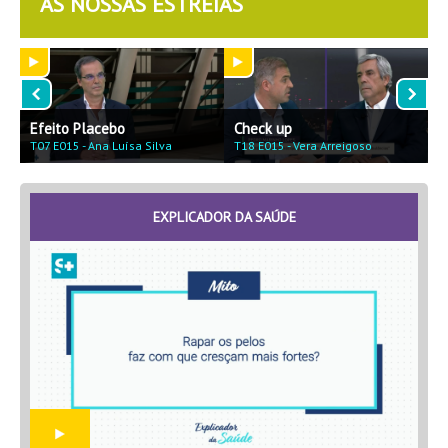
AS NOSSAS ESTREIAS
Efeito Placebo
Check up
F
T07 E015 - Ana Luísa Silva
T18 E015 - Vera Arreigoso
T
EXPLICADOR DA SAÚDE