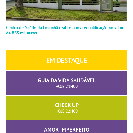
Centro de Saúde da Lourinhã reabre após requalificação no valor
de 855 mil euros
EM DESTAQUE
GUIA DA VIDA SAUDÁVEL
HOJE 21H00
CHECK UP
HOJE 22H00
AMOR IMPERFEITO