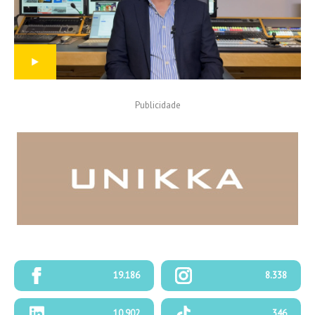
Publicidade
PROGRAMAÇÃO
19.186
8.338
17H00
Geração Z -T01 E01
10.902
346