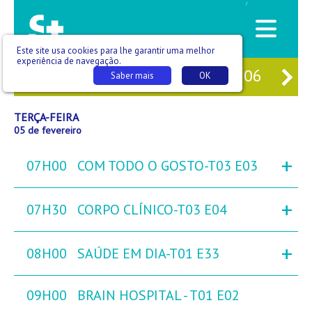
/
Este site usa cookies para lhe garantir uma melhor
experiência de navegação.
M
03
SEG
04
TER
05
QUA
06
QU
Saber mais
OK
TERÇA-FEIRA
05 de fevereiro
+
07H00
COM TODO O GOSTO-T03 E03
+
07H30
CORPO CLÍNICO-T03 E04
+
08H00
SAÚDE EM DIA-T01 E33
09H00
BRAIN HOSPITAL - T01 E02