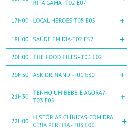
RITA GAMA - T02 E07
+
17H00
LOCAL HEROES-T05 E05
+
18H00
SAÚDE EM DIA-T02 E52
20H00
THE FOOD FILES - T03 E02
+
20H30
ASK DR. NANDI-T01 E30
TENHO UM BEBÉ. E AGORA?-
+
21H30
T03 E05
HISTÓRIAS CLÍNICAS-COM DRA.
+
22H00
CÍRIA PEREIRA - T03 E06