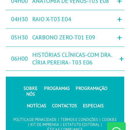
+
04H00
ANATOMIA DE VÉNUS-T03 E08
+
04H30
RAIO X-T03 E04
+
05H30
CARBONO ZERO-T01 E09
HISTÓRIAS CLÍNICAS-COM DRA.
+
06H00
CÍRIA PEREIRA - T03 E06
SOBRE
PROGRAMAS
PROGRAMAÇÃO
NÓS
NOTÍCIAS
CONTACTOS
ESPECIAIS
POLÍTICA DE PRIVACIDADE
|
TERMOS E CONDIÇÕES
|
COOKIES
|
KIT DE IMPRENSA
|
ESTATUTO EDITORIAL
|
ÉTICA E COMPLIANCE