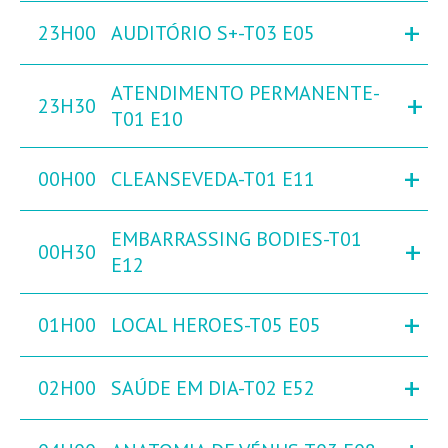
+
23H00
AUDITÓRIO S+-T03 E05
ATENDIMENTO PERMANENTE-
+
23H30
T01 E10
+
00H00
CLEANSEVEDA-T01 E11
EMBARRASSING BODIES-T01
+
00H30
E12
+
01H00
LOCAL HEROES-T05 E05
+
02H00
SAÚDE EM DIA-T02 E52