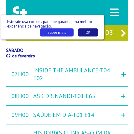
/
Este site usa cookies para lhe garantir uma melhor
experiência de navegação.
31
SEX
01
SÁB
02
DOM
03
SE
Saber mais
OK
SÁBADO
02 de fevereiro
INSIDE THE AMBULANCE-T04
+
07H00
E02
+
08H00
ASK DR. NANDI-T01 E65
+
09H00
SAÚDE EM DIA-T01 E14
HISTÓRIAS CLÍNICAS-COM DR.