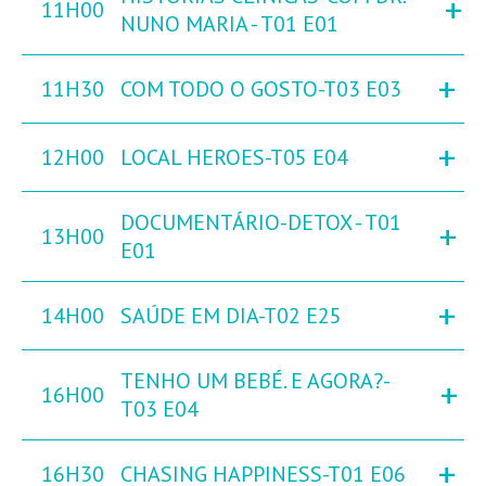
+
11H00
NUNO MARIA - T01 E01
+
11H30
COM TODO O GOSTO-T03 E03
+
12H00
LOCAL HEROES-T05 E04
DOCUMENTÁRIO-DETOX - T01
+
13H00
E01
+
14H00
SAÚDE EM DIA-T02 E25
TENHO UM BEBÉ. E AGORA?-
+
16H00
T03 E04
+
16H30
CHASING HAPPINESS-T01 E06