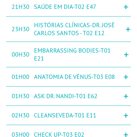
+
21H30
SAÚDE EM DIA-T02 E47
HISTÓRIAS CLÍNICAS-DR. JOSÉ
+
23H30
CARLOS SANTOS - T02 E12
EMBARRASSING BODIES-T01
+
00H30
E21
+
01H00
ANATOMIA DE VÉNUS-T03 E08
+
01H30
ASK DR. NANDI-T01 E62
+
02H30
CLEANSEVEDA-T01 E11
+
03H00
CHECK UP-T03 E02