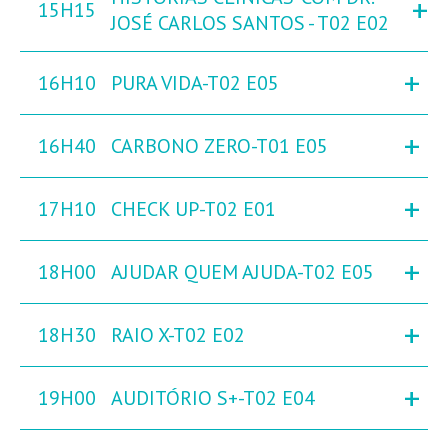
+
15H15
JOSÉ CARLOS SANTOS - T02 E02
+
16H10
PURA VIDA-T02 E05
+
16H40
CARBONO ZERO-T01 E05
+
17H10
CHECK UP-T02 E01
+
18H00
AJUDAR QUEM AJUDA-T02 E05
+
18H30
RAIO X-T02 E02
+
19H00
AUDITÓRIO S+-T02 E04