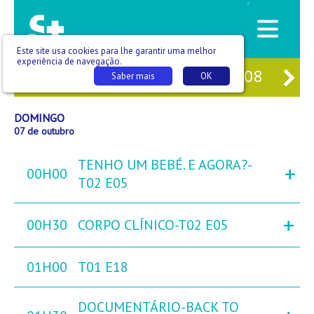
/
Este site usa cookies para lhe garantir uma melhor
experiência de navegação.
05
SÁB
06
DOM
07
SEG
08
TE
Saber mais
OK
DOMINGO
07 de outubro
TENHO UM BEBÉ. E AGORA?-
+
00H00
T02 E05
+
00H30
CORPO CLÍNICO-T02 E05
01H00
T01 E18
DOCUMENTÁRIO-BACK TO