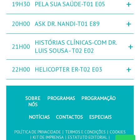
+
19H30
PELA SUA SAÚDE-T01 E05
+
20H00
ASK DR. NANDI-T01 E89
HISTÓRIAS CLÍNICAS-COM DR.
+
21H00
LUIS SOUSA - T02 E02
+
22H00
HELICOPTER ER-T02 E03
SOBRE
PROGRAMAS
PROGRAMAÇÃO
NÓS
NOTÍCIAS
CONTACTOS
ESPECIAIS
POLÍTICA DE PRIVACIDADE
|
TERMOS E CONDIÇÕES
|
COOKIES
|
KIT DE IMPRENSA
|
ESTATUTO EDITORIAL
|