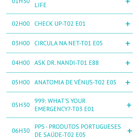
+
01H30
LIFE
+
02H00
CHECK UP-T02 E01
+
03H00
CIRCULA NA NET-T01 E05
+
04H00
ASK DR. NANDI-T01 E88
+
05H00
ANATOMIA DE VÉNUS-T02 E05
999: WHAT'S YOUR
+
05H30
EMERGENCY?-T03 E01
PPS - PRODUTOS PORTUGUESES
+
06H30
DE SAÚDE-T02 E05