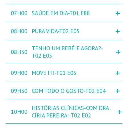
+
07H00
SAÚDE EM DIA-T01 E88
+
08H00
PURA VIDA-T02 E05
TENHO UM BEBÉ. E AGORA?-
+
08H30
T02 E05
+
09H00
MOVE IT!-T01 E05
+
09H30
COM TODO O GOSTO-T02 E04
HISTÓRIAS CLÍNICAS-COM DRA.
+
10H00
CÍRIA PEREIRA - T02 E02