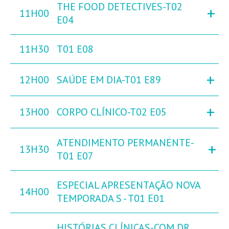
THE FOOD DETECTIVES-T02
+
11H00
E04
11H30
T01 E08
+
12H00
SAÚDE EM DIA-T01 E89
+
13H00
CORPO CLÍNICO-T02 E05
ATENDIMENTO PERMANENTE-
+
13H30
T01 E07
ESPECIAL APRESENTAÇÃO NOVA
14H00
TEMPORADA S - T01 E01
HISTÓRIAS CLÍNICAS-COM DR.