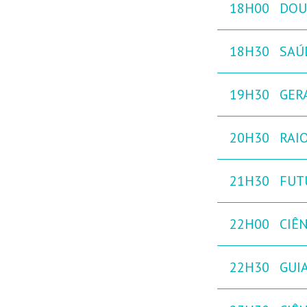
18H00
DOU
18H30
SAÚ
19H30
GER
20H30
RAIO
21H30
FUT
22H00
CIÊ
22H30
GUIA