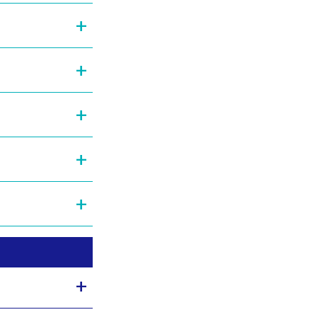
+
+
+
+
+
+