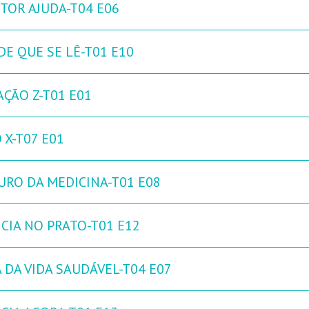
TOR AJUDA-T04 E06
DE QUE SE LÊ-T01 E10
AÇÃO Z-T01 E01
 X-T07 E01
URO DA MEDICINA-T01 E08
NCIA NO PRATO-T01 E12
 DA VIDA SAUDÁVEL-T04 E07