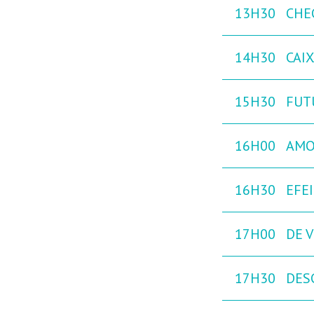
13H30
CHE
14H30
CAI
15H30
FUT
16H00
AMO
16H30
EFE
17H00
DE V
17H30
DES