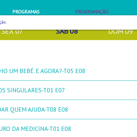
PROGRAMAS
PROGRAMAÇÃO
ção.
SEX
07
SÁB
08
DOM
09
HO UM BEBÉ. E AGORA?-T05 E08
OS SINGULARES-T01 E07
DAR QUEM AJUDA-T08 E08
URO DA MEDICINA-T01 E08