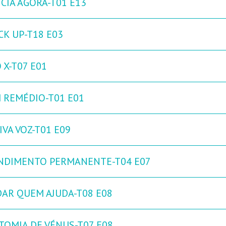
NCIA AGORA-T01 E13
CK UP-T18 E03
 X-T07 E01
 REMÉDIO-T01 E01
IVA VOZ-T01 E09
NDIMENTO PERMANENTE-T04 E07
DAR QUEM AJUDA-T08 E08
TOMIA DE VÉNUS-T07 E08