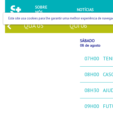
SOBRE
NOTÍCIAS
NÓS
Este site usa cookies para lhe garantir uma melhor experiência de navega
QUA
05
QUI
06
SÁBADO
08 de agosto
07H00
TEN
08H00
CAS
08H30
AJU
09H00
FUT