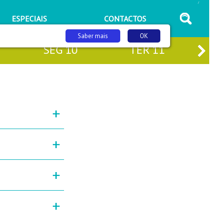
/
ESPECIAIS
CONTACTOS
Saber mais
OK
SEG
10
TER
11
+
+
+
+