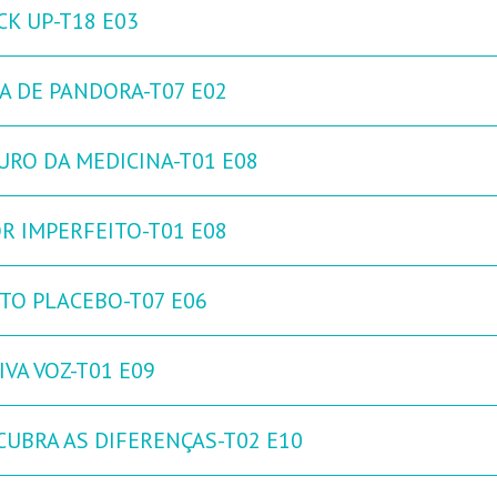
CK UP-T18 E03
XA DE PANDORA-T07 E02
URO DA MEDICINA-T01 E08
R IMPERFEITO-T01 E08
ITO PLACEBO-T07 E06
IVA VOZ-T01 E09
CUBRA AS DIFERENÇAS-T02 E10