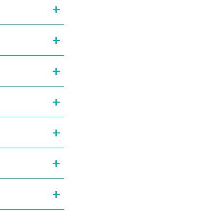
+
+
+
+
+
+
+