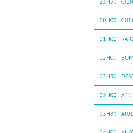
23H30
CIÊ
00H00
CHE
01H00
RAIO
02H00
BOM
02H30
DE V
03H00
ATE
03H30
AJU
04H00
ANA