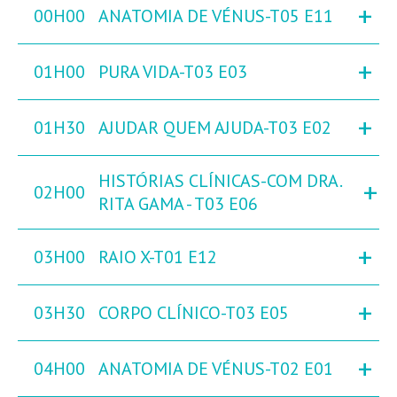
+
00H00
ANATOMIA DE VÉNUS-T05 E11
+
01H00
PURA VIDA-T03 E03
+
01H30
AJUDAR QUEM AJUDA-T03 E02
HISTÓRIAS CLÍNICAS-COM DRA.
+
02H00
RITA GAMA - T03 E06
+
03H00
RAIO X-T01 E12
+
03H30
CORPO CLÍNICO-T03 E05
+
04H00
ANATOMIA DE VÉNUS-T02 E01