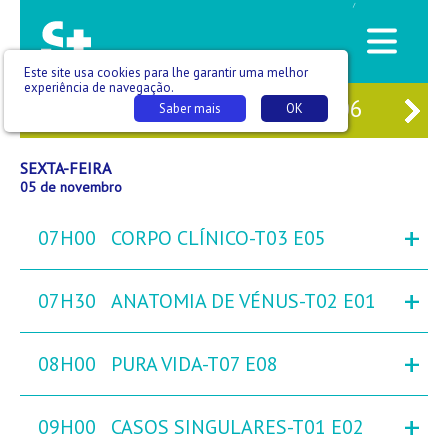
/
Este site usa cookies para lhe garantir uma melhor
experiência de navegação.
03
QUI
04
SEX
05
SÁB
06
DO
Saber mais
OK
SEXTA-FEIRA
05 de novembro
+
07H00
CORPO CLÍNICO-T03 E05
+
07H30
ANATOMIA DE VÉNUS-T02 E01
+
08H00
PURA VIDA-T07 E08
+
09H00
CASOS SINGULARES-T01 E02