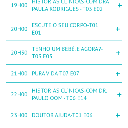
HISTÓRIAS CLÍNICAS-COM DRA.
+
19H00
PAULA RODRIGUES - T03 E02
ESCUTE O SEU CORPO-T01
+
20H00
E01
TENHO UM BEBÉ. E AGORA?-
+
20H30
T03 E03
+
21H00
PURA VIDA-T07 E07
HISTÓRIAS CLÍNICAS-COM DR.
+
22H00
PAULO OOM - T06 E14
+
23H00
DOUTOR AJUDA-T01 E06