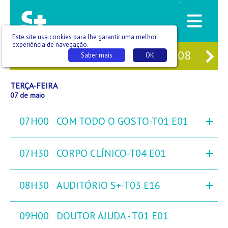
/
Este site usa cookies para lhe garantir uma melhor
experiência de navegação.
M
05
SEG
06
TER
07
QUA
08
QU
Saber mais
OK
TERÇA-FEIRA
07 de maio
+
07H00
COM TODO O GOSTO-T01 E01
+
07H30
CORPO CLÍNICO-T04 E01
+
08H30
AUDITÓRIO S+-T03 E16
09H00
DOUTOR AJUDA - T01 E01