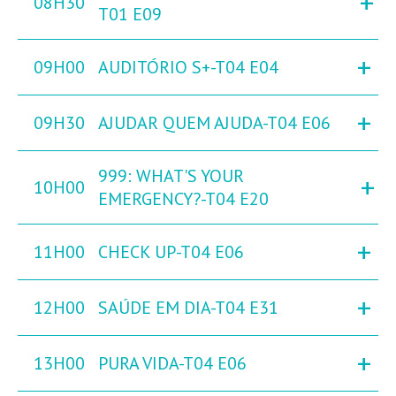
+
08H30
T01 E09
+
09H00
AUDITÓRIO S+-T04 E04
+
09H30
AJUDAR QUEM AJUDA-T04 E06
999: WHAT'S YOUR
+
10H00
EMERGENCY?-T04 E20
+
11H00
CHECK UP-T04 E06
+
12H00
SAÚDE EM DIA-T04 E31
+
13H00
PURA VIDA-T04 E06