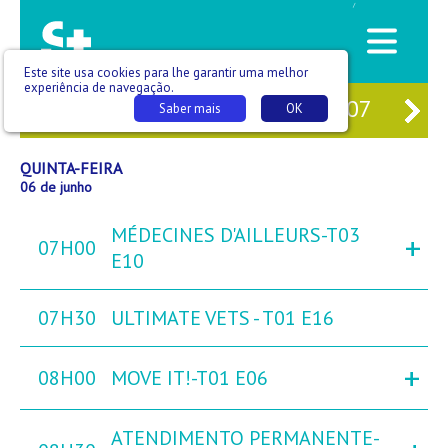
/
Este site usa cookies para lhe garantir uma melhor
experiência de navegação.
04
QUA
05
QUI
06
SEX
07
SÁ
Saber mais
OK
QUINTA-FEIRA
06 de junho
MÉDECINES D'AILLEURS-T03
+
07H00
E10
07H30
ULTIMATE VETS - T01 E16
+
08H00
MOVE IT!-T01 E06
ATENDIMENTO PERMANENTE-