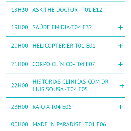
18H30
ASK THE DOCTOR - T01 E12
+
19H00
SAÚDE EM DIA-T04 E32
+
20H00
HELICOPTER ER-T01 E01
+
21H00
CORPO CLÍNICO-T04 E07
HISTÓRIAS CLÍNICAS-COM DR.
+
22H00
LUIS SOUSA - T04 E05
+
23H00
RAIO X-T04 E06
00H00
MADE IN PARADISE - T01 E06