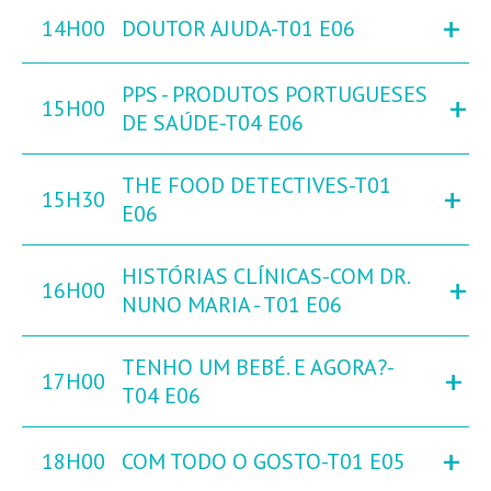
+
14H00
DOUTOR AJUDA-T01 E06
PPS - PRODUTOS PORTUGUESES
+
15H00
DE SAÚDE-T04 E06
THE FOOD DETECTIVES-T01
+
15H30
E06
HISTÓRIAS CLÍNICAS-COM DR.
+
16H00
NUNO MARIA - T01 E06
TENHO UM BEBÉ. E AGORA?-
+
17H00
T04 E06
+
18H00
COM TODO O GOSTO-T01 E05