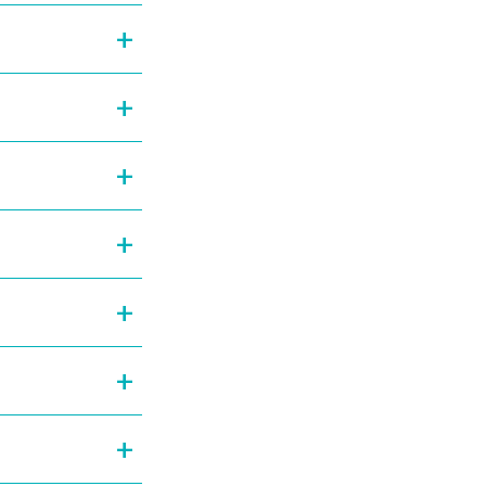
+
+
+
+
+
+
+