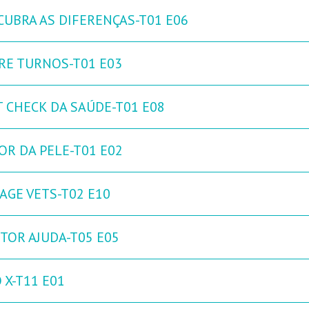
CUBRA AS DIFERENÇAS-T01 E06
RE TURNOS-T01 E03
T CHECK DA SAÚDE-T01 E08
OR DA PELE-T01 E02
AGE VETS-T02 E10
TOR AJUDA-T05 E05
 X-T11 E01