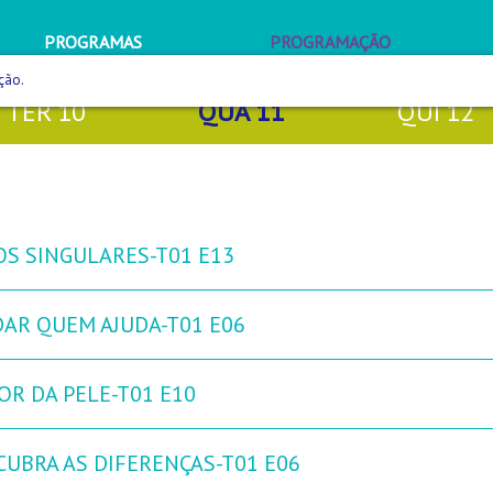
PROGRAMAS
PROGRAMAÇÃO
ção.
TER
10
QUA
11
QUI
12
OS SINGULARES-T01 E13
DAR QUEM AJUDA-T01 E06
OR DA PELE-T01 E10
CUBRA AS DIFERENÇAS-T01 E06