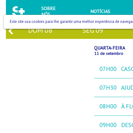
SOBRE
NOTÍCIAS
NÓS
Este site usa cookies para lhe garantir uma melhor experiência de navega
DOM
08
SEG
09
QUARTA-FEIRA
11 de setembro
07H00
CAS
07H30
AJU
08H00
À FL
09H00
DES