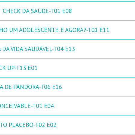
T CHECK DA SAÚDE-T01 E08
HO UM ADOLESCENTE. E AGORA?-T01 E11
 DA VIDA SAUDÁVEL-T04 E13
CK UP-T13 E01
XA DE PANDORA-T06 E16
ONCEIVABLE-T01 E04
ITO PLACEBO-T02 E02