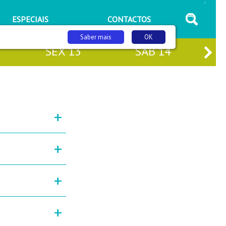
/
ESPECIAIS
CONTACTOS
Saber mais
OK
SEX
13
SÁB
14
+
+
+
+