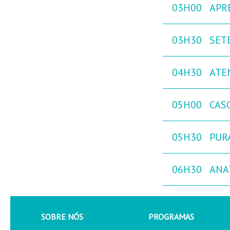
03H00
APR
03H30
SETE
04H30
ATE
05H00
CAS
05H30
PURA
06H30
ANA
SOBRE NÓS
PROGRAMAS