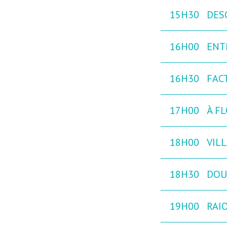
15H30
DES
16H00
ENT
16H30
FAC
17H00
À FL
18H00
VILL
18H30
DOU
19H00
RAIO