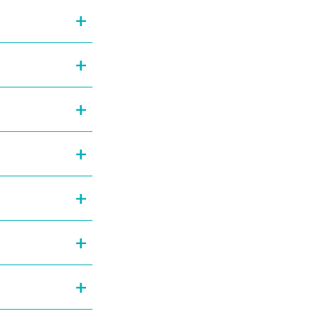
+
+
+
+
+
+
+