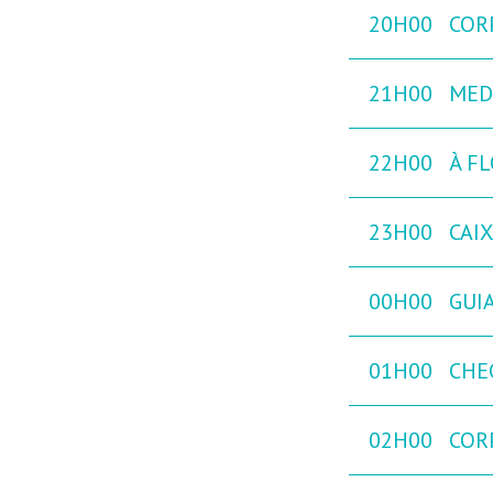
20H00
COR
21H00
MED
22H00
À FL
23H00
CAI
00H00
GUIA
01H00
CHE
02H00
COR