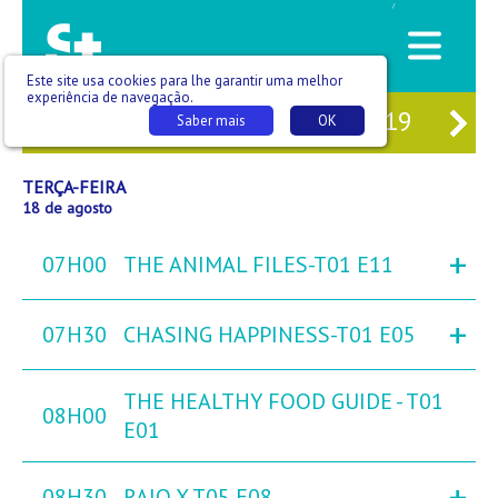
/
Este site usa cookies para lhe garantir uma melhor
experiência de navegação.
16
SEG
17
TER
18
QUA
19
QU
Saber mais
OK
TERÇA-FEIRA
18 de agosto
+
07H00
THE ANIMAL FILES-T01 E11
+
07H30
CHASING HAPPINESS-T01 E05
THE HEALTHY FOOD GUIDE - T01
08H00
E01
+
08H30
RAIO X-T05 E08