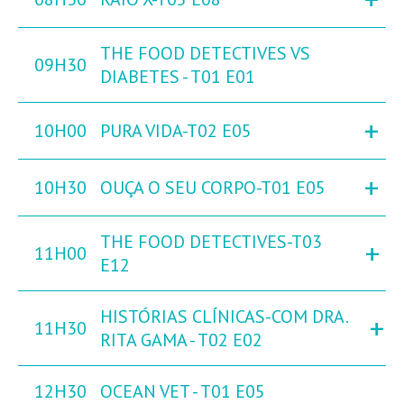
THE FOOD DETECTIVES VS
09H30
DIABETES - T01 E01
+
10H00
PURA VIDA-T02 E05
+
10H30
OUÇA O SEU CORPO-T01 E05
THE FOOD DETECTIVES-T03
+
11H00
E12
HISTÓRIAS CLÍNICAS-COM DRA.
+
11H30
RITA GAMA - T02 E02
12H30
OCEAN VET - T01 E05