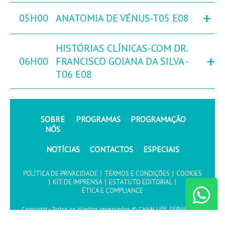
+
05H00
ANATOMIA DE VÉNUS-T05 E08
HISTÓRIAS CLÍNICAS-COM DR.
+
06H00
FRANCISCO GOIANA DA SILVA -
T06 E08
SOBRE
PROGRAMAS
PROGRAMAÇÃO
NÓS
NOTÍCIAS
CONTACTOS
ESPECIAIS
POLÍTICA DE PRIVACIDADE
|
TERMOS E CONDIÇÕES
|
COOKIES
|
KIT DE IMPRENSA
|
ESTATUTO EDITORIAL
|
ÉTICA E COMPLIANCE
Copyright - Todos os direitos revervados © CANALLIFE, SERVIÇOS DE
COMUNICAÇÃO, S.A.2026