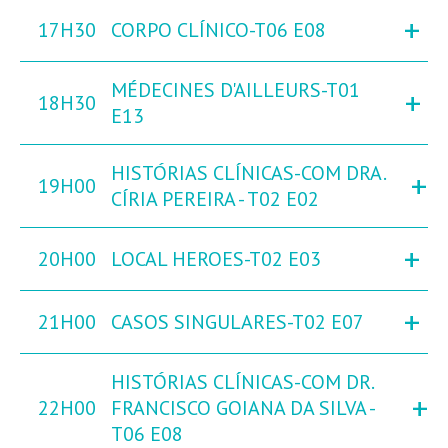
+
17H30
CORPO CLÍNICO-T06 E08
MÉDECINES D'AILLEURS-T01
+
18H30
E13
HISTÓRIAS CLÍNICAS-COM DRA.
+
19H00
CÍRIA PEREIRA - T02 E02
+
20H00
LOCAL HEROES-T02 E03
+
21H00
CASOS SINGULARES-T02 E07
HISTÓRIAS CLÍNICAS-COM DR.
+
22H00
FRANCISCO GOIANA DA SILVA -
T06 E08