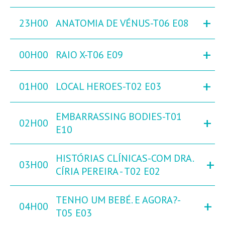
+
23H00
ANATOMIA DE VÉNUS-T06 E08
+
00H00
RAIO X-T06 E09
+
01H00
LOCAL HEROES-T02 E03
EMBARRASSING BODIES-T01
+
02H00
E10
HISTÓRIAS CLÍNICAS-COM DRA.
+
03H00
CÍRIA PEREIRA - T02 E02
TENHO UM BEBÉ. E AGORA?-
+
04H00
T05 E03