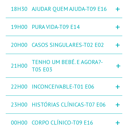
+
18H30
AJUDAR QUEM AJUDA-T09 E16
+
19H00
PURA VIDA-T09 E14
+
20H00
CASOS SINGULARES-T02 E02
TENHO UM BEBÉ. E AGORA?-
+
21H00
T05 E03
+
22H00
INCONCEIVABLE-T01 E06
+
23H00
HISTÓRIAS CLÍNICAS-T07 E06
+
00H00
CORPO CLÍNICO-T09 E16