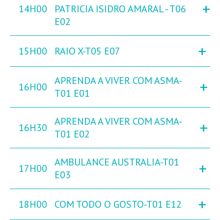
+
14H00
PATRICIA ISIDRO AMARAL - T06
E02
+
15H00
RAIO X-T05 E07
APRENDA A VIVER COM ASMA-
+
16H00
T01 E01
APRENDA A VIVER COM ASMA-
+
16H30
T01 E02
AMBULANCE AUSTRALIA-T01
+
17H00
E03
+
18H00
COM TODO O GOSTO-T01 E12