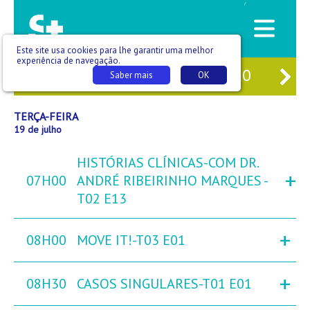
/
Este site usa cookies para lhe garantir uma melhor
experiência de navegação.
17
SEG
18
TER
19
QUA
20
QUI
Saber mais
OK
TERÇA-FEIRA
19 de julho
HISTÓRIAS CLÍNICAS-COM DR.
+
07H00
ANDRÉ RIBEIRINHO MARQUES -
T02 E13
+
08H00
MOVE IT!-T03 E01
+
08H30
CASOS SINGULARES-T01 E01