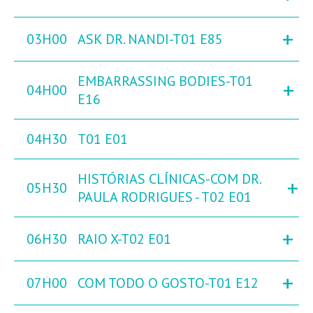
+
03H00
ASK DR. NANDI-T01 E85
EMBARRASSING BODIES-T01
+
04H00
E16
04H30
T01 E01
HISTÓRIAS CLÍNICAS-COM DR.
+
05H30
PAULA RODRIGUES - T02 E01
+
06H30
RAIO X-T02 E01
+
07H00
COM TODO O GOSTO-T01 E12