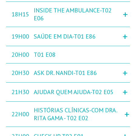
INSIDE THE AMBULANCE-T02
+
18H15
E06
+
19H00
SAÚDE EM DIA-T01 E86
20H00
T01 E08
+
20H30
ASK DR. NANDI-T01 E86
+
21H30
AJUDAR QUEM AJUDA-T02 E05
HISTÓRIAS CLÍNICAS-COM DRA.
+
22H00
RITA GAMA - T02 E02