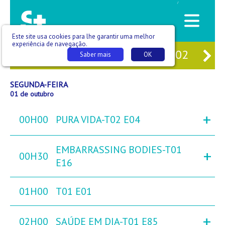
/
Este site usa cookies para lhe garantir uma melhor
experiência de navegação.
29
DOM
30
SEG
01
TER
02
QU
Saber mais
OK
SEGUNDA-FEIRA
01 de outubro
+
00H00
PURA VIDA-T02 E04
EMBARRASSING BODIES-T01
+
00H30
E16
01H00
T01 E01
+
02H00
SAÚDE EM DIA-T01 E85