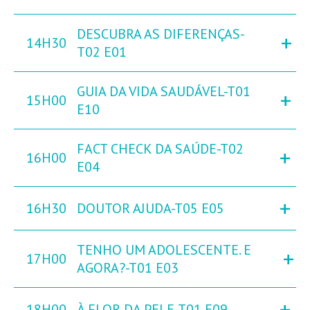
DESCUBRA AS DIFERENÇAS-
+
14H30
T02 E01
GUIA DA VIDA SAUDÁVEL-T01
+
15H00
E10
FACT CHECK DA SAÚDE-T02
+
16H00
E04
+
16H30
DOUTOR AJUDA-T05 E05
TENHO UM ADOLESCENTE. E
+
17H00
AGORA?-T01 E03
+
18H00
À FLOR DA PELE-T01 E09