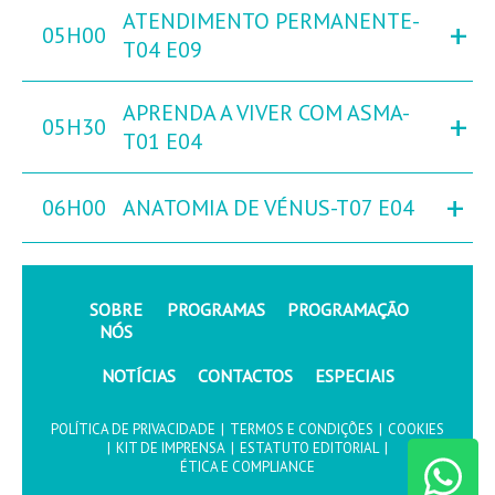
ATENDIMENTO PERMANENTE-
+
05H00
T04 E09
APRENDA A VIVER COM ASMA-
+
05H30
T01 E04
+
06H00
ANATOMIA DE VÉNUS-T07 E04
SOBRE
PROGRAMAS
PROGRAMAÇÃO
NÓS
NOTÍCIAS
CONTACTOS
ESPECIAIS
POLÍTICA DE PRIVACIDADE
|
TERMOS E CONDIÇÕES
|
COOKIES
|
KIT DE IMPRENSA
|
ESTATUTO EDITORIAL
|
ÉTICA E COMPLIANCE