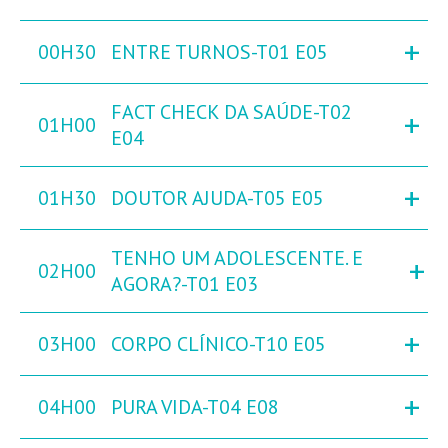
+
00H30
ENTRE TURNOS-T01 E05
FACT CHECK DA SAÚDE-T02
+
01H00
E04
+
01H30
DOUTOR AJUDA-T05 E05
TENHO UM ADOLESCENTE. E
+
02H00
AGORA?-T01 E03
+
03H00
CORPO CLÍNICO-T10 E05
+
04H00
PURA VIDA-T04 E08