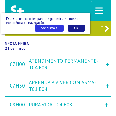
/
Este site usa cookies para lhe garantir uma melhor
experiência de navegação.
9
QUI
20
SEX
21
SÁB
22
DOM
Saber mais
OK
SEXTA-FEIRA
21 de março
ATENDIMENTO PERMANENTE-
+
07H00
T04 E09
APRENDA A VIVER COM ASMA-
+
07H30
T01 E04
+
08H00
PURA VIDA-T04 E08