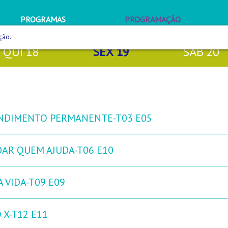
PROGRAMAS
PROGRAMAÇÃO
ção.
QUI
18
SEX
19
SÁB
20
NDIMENTO PERMANENTE-T03 E05
DAR QUEM AJUDA-T06 E10
 VIDA-T09 E09
 X-T12 E11