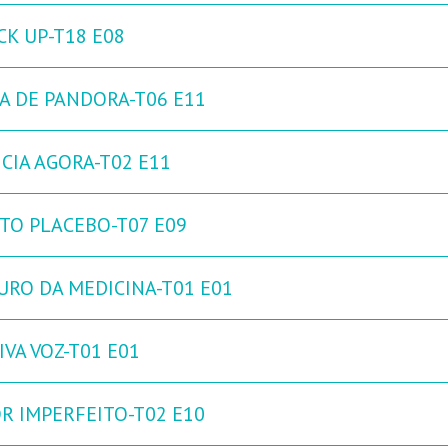
CK UP-T18 E08
XA DE PANDORA-T06 E11
NCIA AGORA-T02 E11
ITO PLACEBO-T07 E09
URO DA MEDICINA-T01 E01
IVA VOZ-T01 E01
R IMPERFEITO-T02 E10