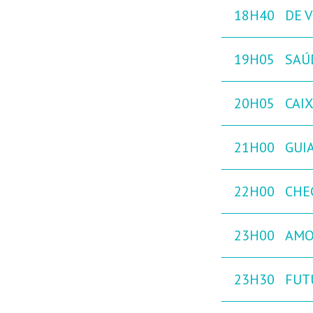
18H40
DE V
19H05
SAÚ
20H05
CAI
21H00
GUIA
22H00
CHE
23H00
AMO
23H30
FUT