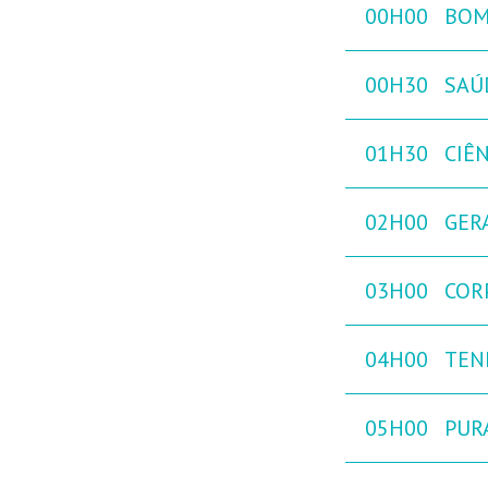
00H00
BOM
00H30
SAÚ
01H30
CIÊ
02H00
GER
03H00
COR
04H00
TEN
05H00
PURA