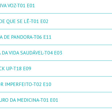
IVA VOZ-T01 E01
DE QUE SE LÊ-T01 E02
XA DE PANDORA-T06 E11
 DA VIDA SAUDÁVEL-T04 E03
CK UP-T18 E09
R IMPERFEITO-T02 E10
URO DA MEDICINA-T01 E01