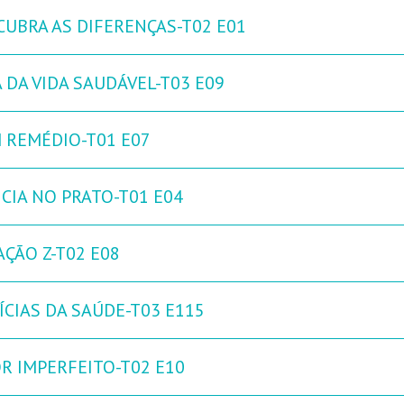
CUBRA AS DIFERENÇAS-T02 E01
 DA VIDA SAUDÁVEL-T03 E09
 REMÉDIO-T01 E07
NCIA NO PRATO-T01 E04
AÇÃO Z-T02 E08
ÍCIAS DA SAÚDE-T03 E115
R IMPERFEITO-T02 E10