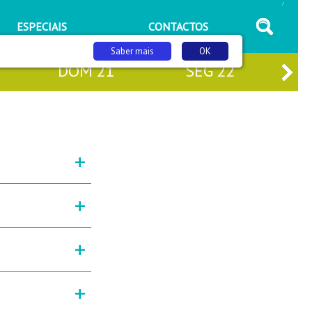
/
ESPECIAIS
CONTACTOS
Saber mais
OK
DOM
21
SEG
22
+
+
+
+