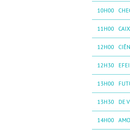
10H00
CHE
11H00
CAI
12H00
CIÊ
12H30
EFE
13H00
FUT
13H30
DE V
14H00
AMO