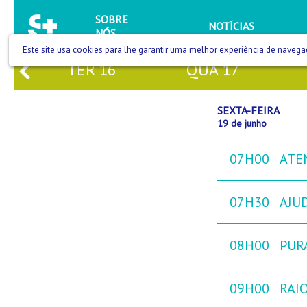
SOBRE
NOTÍCIAS
NÓS
Este site usa cookies para lhe garantir uma melhor experiência de navega
TER
16
QUA
17
SEXTA-FEIRA
19 de junho
07H00
ATE
07H30
AJU
08H00
PURA
09H00
RAIO