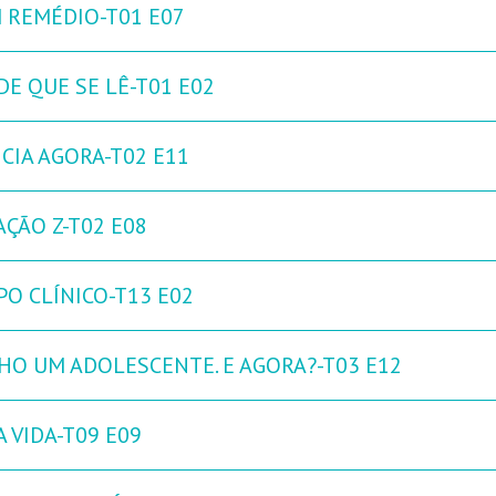
 REMÉDIO-T01 E07
DE QUE SE LÊ-T01 E02
NCIA AGORA-T02 E11
AÇÃO Z-T02 E08
PO CLÍNICO-T13 E02
HO UM ADOLESCENTE. E AGORA?-T03 E12
 VIDA-T09 E09