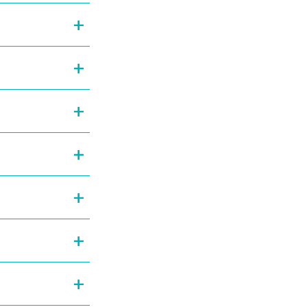
+
+
+
+
+
+
+