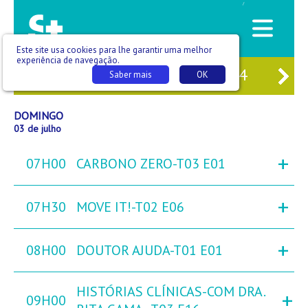
/
Este site usa cookies para lhe garantir uma melhor
experiência de navegação.
01
SÁB
02
DOM
03
SEG
04
TER
Saber mais
OK
DOMINGO
03 de julho
+
07H00
CARBONO ZERO-T03 E01
+
07H30
MOVE IT!-T02 E06
+
08H00
DOUTOR AJUDA-T01 E01
HISTÓRIAS CLÍNICAS-COM DRA.
+
09H00