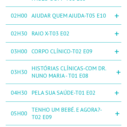
+
02H00
AJUDAR QUEM AJUDA-T05 E10
+
02H30
RAIO X-T03 E02
+
03H00
CORPO CLÍNICO-T02 E09
HISTÓRIAS CLÍNICAS-COM DR.
+
03H30
NUNO MARIA - T01 E08
+
04H30
PELA SUA SAÚDE-T01 E02
TENHO UM BEBÉ. E AGORA?-
+
05H00
T02 E09