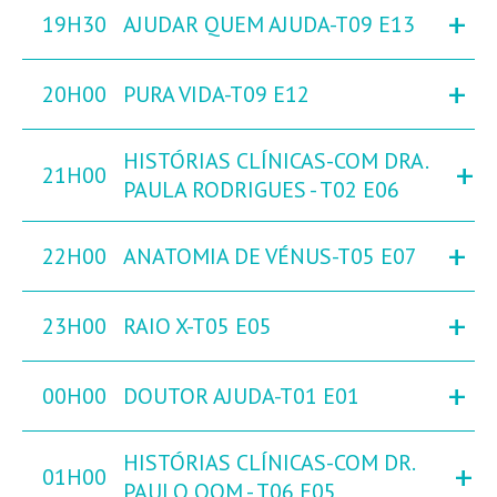
+
19H30
AJUDAR QUEM AJUDA-T09 E13
+
20H00
PURA VIDA-T09 E12
HISTÓRIAS CLÍNICAS-COM DRA.
+
21H00
PAULA RODRIGUES - T02 E06
+
22H00
ANATOMIA DE VÉNUS-T05 E07
+
23H00
RAIO X-T05 E05
+
00H00
DOUTOR AJUDA-T01 E01
HISTÓRIAS CLÍNICAS-COM DR.
+
01H00
PAULO OOM - T06 E05