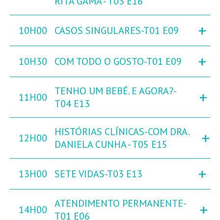
RITA GAMA - T03 E16
+
10H00
CASOS SINGULARES-T01 E09
+
10H30
COM TODO O GOSTO-T01 E09
TENHO UM BEBÉ. E AGORA?-
+
11H00
T04 E13
HISTÓRIAS CLÍNICAS-COM DRA.
+
12H00
DANIELA CUNHA - T05 E15
+
13H00
SETE VIDAS-T03 E13
ATENDIMENTO PERMANENTE-
+
14H00
T01 E06