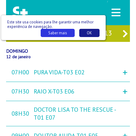
/
Este site usa cookies para lhe garantir uma melhor
experiência de navegação.
10
SÁB
11
DOM
12
SEG
13
TE
Saber mais
OK
DOMINGO
12 de janeiro
+
07H00
PURA VIDA-T03 E02
+
07H30
RAIO X-T03 E06
DOCTOR LISA TO THE RESCUE -
08H30
T01 E07
+
09H00
DOUTOR AJUDA-T01 E05