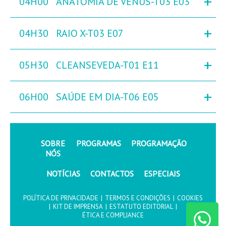
+
04H00
ANATOMIA DE VÉNUS-T03 E03
+
04H30
RAIO X-T03 E07
+
05H30
CLEANSEVEDA-T01 E11
+
06H00
SAÚDE EM DIA-T06 E05
SOBRE
PROGRAMAS
PROGRAMAÇÃO
NÓS
NOTÍCIAS
CONTACTOS
ESPECIAIS
POLÍTICA DE PRIVACIDADE
|
TERMOS E CONDIÇÕES
|
COOKIES
|
KIT DE IMPRENSA
|
ESTATUTO EDITORIAL
|
ÉTICA E COMPLIANCE