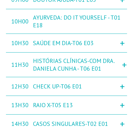
AYURVEDA: DO IT YOURSELF - T01
10H00
E18
+
10H30
SAÚDE EM DIA-T06 E03
HISTÓRIAS CLÍNICAS-COM DRA.
+
11H30
DANIELA CUNHA - T06 E01
+
12H30
CHECK UP-T06 E01
+
13H30
RAIO X-T05 E13
+
14H30
CASOS SINGULARES-T02 E01