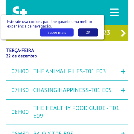
/
Este site usa cookies para lhe garantir uma melhor
experiência de navegação.
20
SEG
21
TER
22
QUA
23
QU
Saber mais
OK
TERÇA-FEIRA
22 de dezembro
+
07H00
THE ANIMAL FILES-T01 E03
+
07H30
CHASING HAPPINESS-T01 E05
THE HEALTHY FOOD GUIDE - T01
08H00
E09
+
08H30
RAIO X-T05 E03