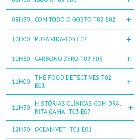
+
09H30
COM TODO O GOSTO-T02 E02
+
10H00
PURA VIDA-T03 E07
+
10H30
CARBONO ZERO-T02 E03
THE FOOD DETECTIVES-T02
+
11H00
E03
HISTÓRIAS CLÍNICAS-COM DRA.
+
11H30
RITA GAMA - T03 E07
12H30
OCEAN VET - T01 E01