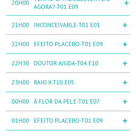
+
20H00
AGORA?-T01 E09
+
21H00
INCONCEIVABLE-T01 E01
+
22H00
EFEITO PLACEBO-T01 E09
+
22H30
DOUTOR AJUDA-T04 E10
+
23H00
RAIO X-T10 E05
+
00H00
À FLOR DA PELE-T01 E07
+
01H00
EFEITO PLACEBO-T01 E09