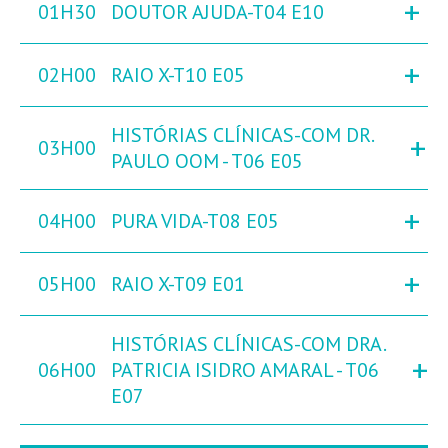
+
01H30
DOUTOR AJUDA-T04 E10
+
02H00
RAIO X-T10 E05
HISTÓRIAS CLÍNICAS-COM DR.
+
03H00
PAULO OOM - T06 E05
+
04H00
PURA VIDA-T08 E05
+
05H00
RAIO X-T09 E01
HISTÓRIAS CLÍNICAS-COM DRA.
+
06H00
PATRICIA ISIDRO AMARAL - T06
E07