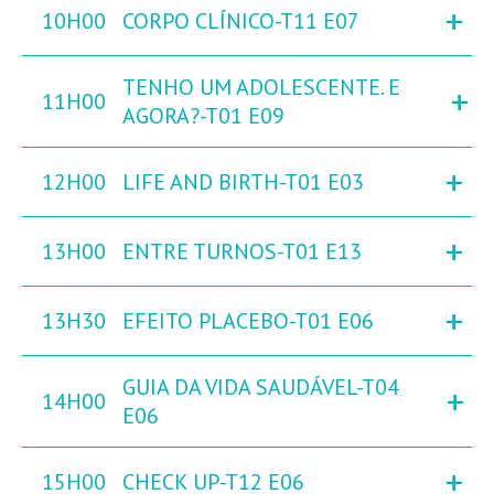
+
10H00
CORPO CLÍNICO-T11 E07
TENHO UM ADOLESCENTE. E
+
11H00
AGORA?-T01 E09
+
12H00
LIFE AND BIRTH-T01 E03
+
13H00
ENTRE TURNOS-T01 E13
+
13H30
EFEITO PLACEBO-T01 E06
GUIA DA VIDA SAUDÁVEL-T04
+
14H00
E06
+
15H00
CHECK UP-T12 E06