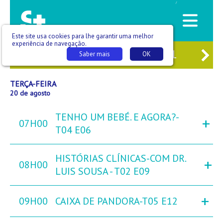
/
Este site usa cookies para lhe garantir uma melhor
experiência de navegação.
8
SEG
19
TER
20
QUA
21
QUI
Saber mais
OK
TERÇA-FEIRA
20 de agosto
TENHO UM BEBÉ. E AGORA?-
+
07H00
T04 E06
HISTÓRIAS CLÍNICAS-COM DR.
+
08H00
LUIS SOUSA - T02 E09
+
09H00
CAIXA DE PANDORA-T05 E12