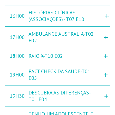
HISTÓRIAS CLÍNICAS-
+
16H00
(ASSOCIAÇÕES) - T07 E10
AMBULANCE AUSTRALIA-T02
+
17H00
E02
+
18H00
RAIO X-T10 E02
FACT CHECK DA SAÚDE-T01
+
19H00
E05
DESCUBRA AS DIFERENÇAS-
+
19H30
T01 E04
TENHO UM ADOLESCENTE. E