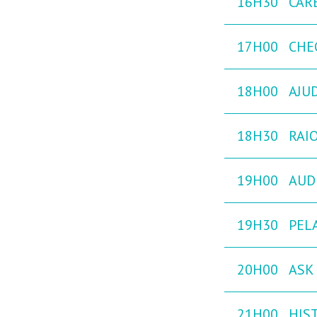
16H30
CAR
17H00
CHE
18H00
AJU
18H30
RAIO
19H00
AUD
19H30
PEL
20H00
ASK 
21H00
HIST