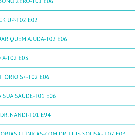
BONO ZERO-T01 E06
CK UP-T02 E02
DAR QUEM AJUDA-T02 E06
 X-T02 E03
ITÓRIO S+-T02 E06
A SUA SAÚDE-T01 E06
DR. NANDI-T01 E94
ÓRIAS CLÍNICAS-COM DR. LUIS SOUSA - T02 E03