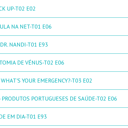
CK UP-T02 E02
CULA NA NET-T01 E06
DR. NANDI-T01 E93
TOMIA DE VÉNUS-T02 E06
: WHAT'S YOUR EMERGENCY?-T03 E02
 - PRODUTOS PORTUGUESES DE SAÚDE-T02 E06
DE EM DIA-T01 E93