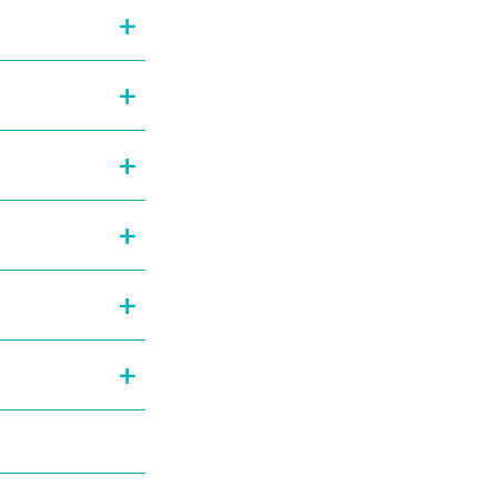
+
+
+
+
+
+