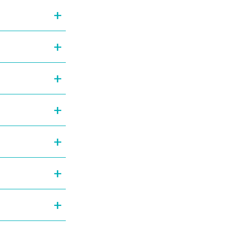
+
+
+
+
+
+
+