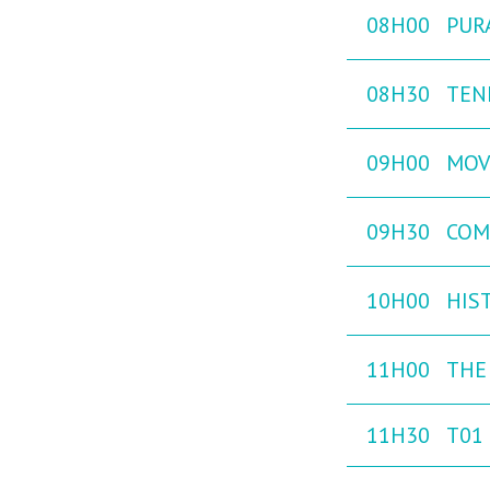
08H00
PURA
08H30
TEN
09H00
MOVE
09H30
COM
10H00
HIST
11H00
THE
11H30
T01