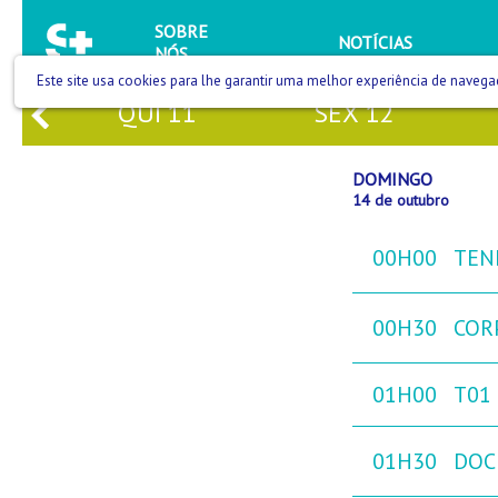
SOBRE
NOTÍCIAS
NÓS
Este site usa cookies para lhe garantir uma melhor experiência de navega
0
QUI
11
SEX
12
DOMINGO
14 de outubro
00H00
TEN
00H30
COR
01H00
T01
01H30
DOC