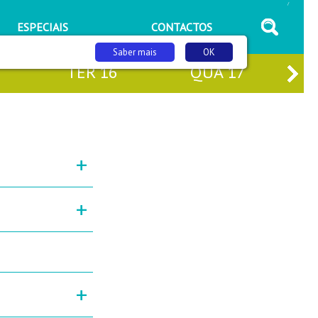
/
ESPECIAIS
CONTACTOS
Saber mais
OK
TER
16
QUA
17
+
+
+