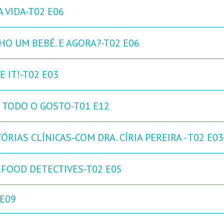
 VIDA-T02 E06
HO UM BEBÉ. E AGORA?-T02 E06
 IT!-T02 E03
 TODO O GOSTO-T01 E12
ÓRIAS CLÍNICAS-COM DRA. CÍRIA PEREIRA - T02 E03
 FOOD DETECTIVES-T02 E05
 E09