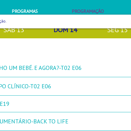
PROGRAMAS
PROGRAMAÇÃO
ção.
SÁB
13
DOM
14
SEG
15
HO UM BEBÉ. E AGORA?-T02 E06
PO CLÍNICO-T02 E06
 E19
UMENTÁRIO-BACK TO LIFE