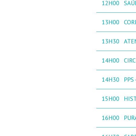
12H00
SAÚ
13H00
COR
13H30
ATE
14H00
CIR
14H30
PPS
15H00
HIST
16H00
PURA