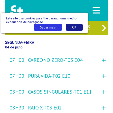
/
Este site usa cookies para lhe garantir uma melhor
experiência de navegação.
02
DOM
03
SEG
04
TER
05
QUA
Saber mais
OK
SEGUNDA-FEIRA
04 de julho
+
07H00
CARBONO ZERO-T03 E04
+
07H30
PURA VIDA-T02 E10
+
08H00
CASOS SINGULARES-T01 E11
+
08H30
RAIO X-T03 E02