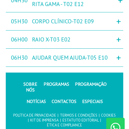
+
04H30
RITA GAMA - T02 E12
+
05H30
CORPO CLÍNICO-T02 E09
+
06H00
RAIO X-T03 E02
+
06H30
AJUDAR QUEM AJUDA-T05 E10
SOBRE
PROGRAMAS
PROGRAMAÇÃO
NÓS
NOTÍCIAS
CONTACTOS
ESPECIAIS
POLÍTICA DE PRIVACIDADE
|
TERMOS E CONDIÇÕES
|
COOKIES
|
KIT DE IMPRENSA
|
ESTATUTO EDITORIAL
|
ÉTICA E COMPLIANCE