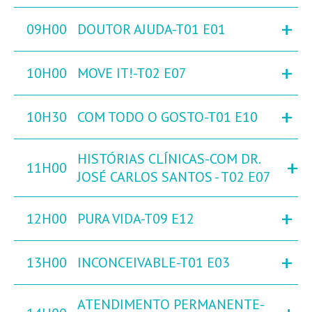
+
09H00
DOUTOR AJUDA-T01 E01
+
10H00
MOVE IT!-T02 E07
+
10H30
COM TODO O GOSTO-T01 E10
HISTÓRIAS CLÍNICAS-COM DR.
+
11H00
JOSÉ CARLOS SANTOS - T02 E07
+
12H00
PURA VIDA-T09 E12
+
13H00
INCONCEIVABLE-T01 E03
ATENDIMENTO PERMANENTE-