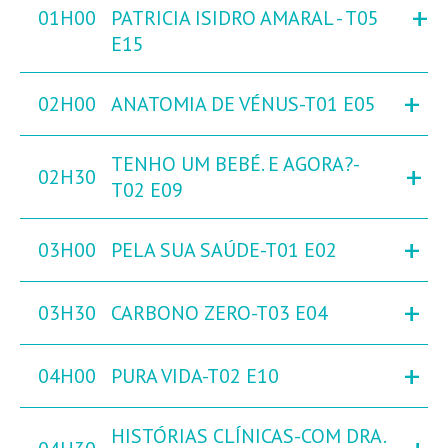
+
01H00
PATRICIA ISIDRO AMARAL - T05
E15
+
02H00
ANATOMIA DE VÉNUS-T01 E05
TENHO UM BEBÉ. E AGORA?-
+
02H30
T02 E09
+
03H00
PELA SUA SAÚDE-T01 E02
+
03H30
CARBONO ZERO-T03 E04
+
04H00
PURA VIDA-T02 E10
HISTÓRIAS CLÍNICAS-COM DRA.