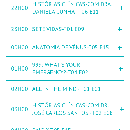
HISTÓRIAS CLÍNICAS-COM DRA.
+
22H00
DANIELA CUNHA - T06 E11
+
23H00
SETE VIDAS-T01 E09
+
00H00
ANATOMIA DE VÉNUS-T05 E15
999: WHAT'S YOUR
+
01H00
EMERGENCY?-T04 E02
02H00
ALL IN THE MIND - T01 E01
HISTÓRIAS CLÍNICAS-COM DR.
+
03H00
JOSÉ CARLOS SANTOS - T02 E08