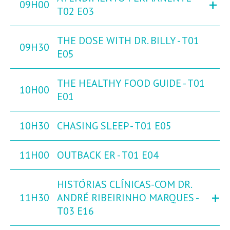
+
09H00
T02 E03
THE DOSE WITH DR. BILLY - T01
09H30
E05
THE HEALTHY FOOD GUIDE - T01
10H00
E01
10H30
CHASING SLEEP - T01 E05
11H00
OUTBACK ER - T01 E04
HISTÓRIAS CLÍNICAS-COM DR.
+
11H30
ANDRÉ RIBEIRINHO MARQUES -
T03 E16