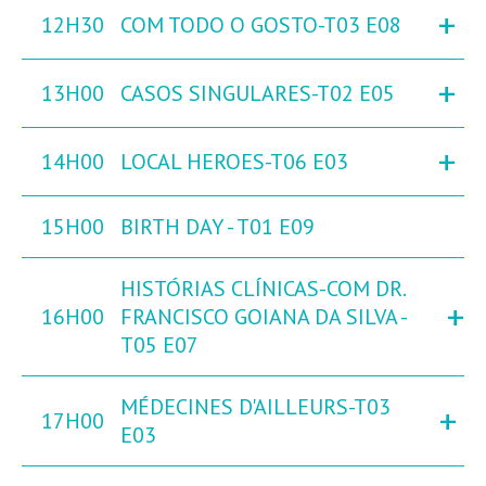
+
12H30
COM TODO O GOSTO-T03 E08
+
13H00
CASOS SINGULARES-T02 E05
+
14H00
LOCAL HEROES-T06 E03
15H00
BIRTH DAY - T01 E09
HISTÓRIAS CLÍNICAS-COM DR.
+
16H00
FRANCISCO GOIANA DA SILVA -
T05 E07
MÉDECINES D'AILLEURS-T03
+
17H00
E03