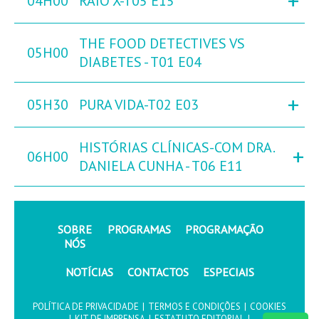
+
04H00
RAIO X-T05 E15
THE FOOD DETECTIVES VS
05H00
DIABETES - T01 E04
+
05H30
PURA VIDA-T02 E03
HISTÓRIAS CLÍNICAS-COM DRA.
+
06H00
DANIELA CUNHA - T06 E11
SOBRE
PROGRAMAS
PROGRAMAÇÃO
NÓS
NOTÍCIAS
CONTACTOS
ESPECIAIS
POLÍTICA DE PRIVACIDADE
|
TERMOS E CONDIÇÕES
|
COOKIES
|
KIT DE IMPRENSA
|
ESTATUTO EDITORIAL
|