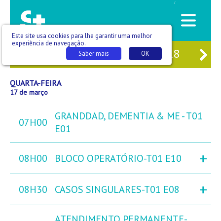
/
Este site usa cookies para lhe garantir uma melhor
experiência de navegação.
15
TER
16
QUA
17
QUI
18
SE
Saber mais
OK
QUARTA-FEIRA
17 de março
GRANDDAD, DEMENTIA & ME - T01
07H00
E01
+
08H00
BLOCO OPERATÓRIO-T01 E10
+
08H30
CASOS SINGULARES-T01 E08
ATENDIMENTO PERMANENTE-