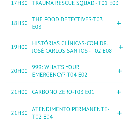
17H30
TRAUMA RESCUE SQUAD - T01 E03
THE FOOD DETECTIVES-T03
+
18H30
E03
HISTÓRIAS CLÍNICAS-COM DR.
+
19H00
JOSÉ CARLOS SANTOS - T02 E08
999: WHAT'S YOUR
+
20H00
EMERGENCY?-T04 E02
+
21H00
CARBONO ZERO-T03 E01
ATENDIMENTO PERMANENTE-
+
21H30
T02 E04