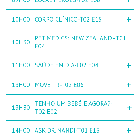
+
10H00
CORPO CLÍNICO-T02 E15
PET MEDICS: NEW ZEALAND - T01
10H30
E04
+
11H00
SAÚDE EM DIA-T02 E04
+
13H00
MOVE IT!-T02 E06
TENHO UM BEBÉ. E AGORA?-
+
13H30
T02 E02
+
14H00
ASK DR. NANDI-T01 E16