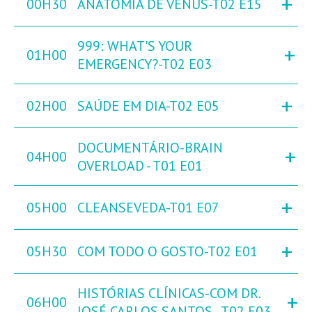
+
00H30
ANATOMIA DE VÉNUS-T02 E15
999: WHAT'S YOUR
+
01H00
EMERGENCY?-T02 E03
+
02H00
SAÚDE EM DIA-T02 E05
DOCUMENTÁRIO-BRAIN
+
04H00
OVERLOAD - T01 E01
+
05H00
CLEANSEVEDA-T01 E07
+
05H30
COM TODO O GOSTO-T02 E01
HISTÓRIAS CLÍNICAS-COM DR.
+
06H00
JOSÉ CARLOS SANTOS - T02 E03