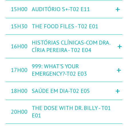
+
15H00
AUDITÓRIO S+-T02 E11
15H30
THE FOOD FILES - T02 E01
HISTÓRIAS CLÍNICAS-COM DRA.
+
16H00
CÍRIA PEREIRA - T02 E04
999: WHAT'S YOUR
+
17H00
EMERGENCY?-T02 E03
+
18H00
SAÚDE EM DIA-T02 E05
THE DOSE WITH DR. BILLY - T01
20H00
E01