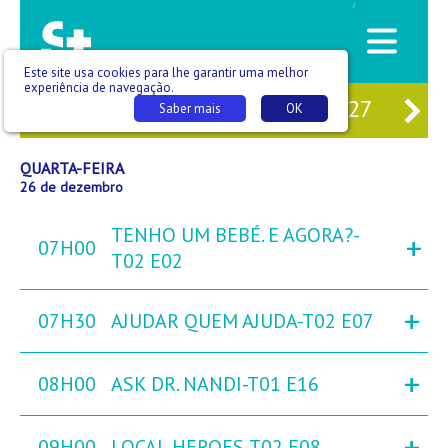
/
Este site usa cookies para lhe garantir uma melhor
experiência de navegação.
24
TER
25
QUA
26
QUI
27
SE
Saber mais
OK
QUARTA-FEIRA
26 de dezembro
TENHO UM BEBÉ. E AGORA?-
+
07H00
T02 E02
+
07H30
AJUDAR QUEM AJUDA-T02 E07
+
08H00
ASK DR. NANDI-T01 E16
+
09H00
LOCAL HEROES-T02 E08