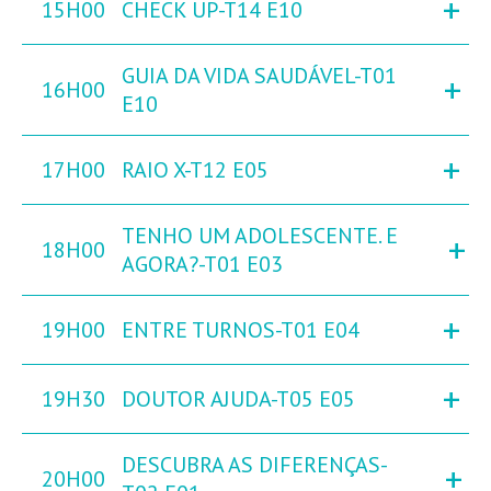
+
15H00
CHECK UP-T14 E10
GUIA DA VIDA SAUDÁVEL-T01
+
16H00
E10
+
17H00
RAIO X-T12 E05
TENHO UM ADOLESCENTE. E
+
18H00
AGORA?-T01 E03
+
19H00
ENTRE TURNOS-T01 E04
+
19H30
DOUTOR AJUDA-T05 E05
DESCUBRA AS DIFERENÇAS-
+
20H00