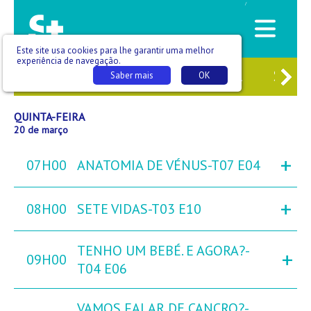
/
Este site usa cookies para lhe garantir uma melhor
experiência de navegação.
8
QUA
19
QUI
20
SEX
21
SÁB
Saber mais
OK
QUINTA-FEIRA
20 de março
+
07H00
ANATOMIA DE VÉNUS-T07 E04
+
08H00
SETE VIDAS-T03 E10
TENHO UM BEBÉ. E AGORA?-
+
09H00
T04 E06
VAMOS FALAR DE CANCRO?-