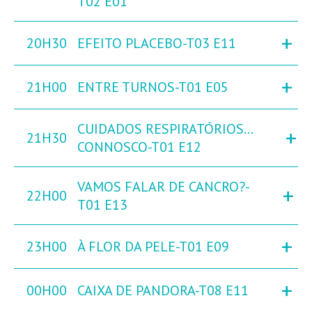
T02 E01
+
20H30
EFEITO PLACEBO-T03 E11
+
21H00
ENTRE TURNOS-T01 E05
CUIDADOS RESPIRATÓRIOS…
+
21H30
CONNOSCO-T01 E12
VAMOS FALAR DE CANCRO?-
+
22H00
T01 E13
+
23H00
À FLOR DA PELE-T01 E09
+
00H00
CAIXA DE PANDORA-T08 E11