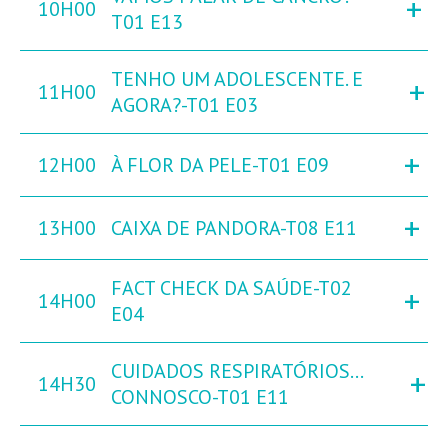
+
10H00
T01 E13
TENHO UM ADOLESCENTE. E
+
11H00
AGORA?-T01 E03
+
12H00
À FLOR DA PELE-T01 E09
+
13H00
CAIXA DE PANDORA-T08 E11
FACT CHECK DA SAÚDE-T02
+
14H00
E04
CUIDADOS RESPIRATÓRIOS…
+
14H30
CONNOSCO-T01 E11