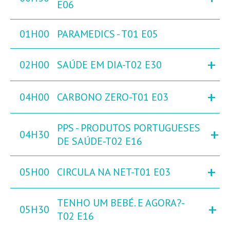
E06
01H00
PARAMEDICS - T01 E05
+
02H00
SAÚDE EM DIA-T02 E30
+
04H00
CARBONO ZERO-T01 E03
PPS - PRODUTOS PORTUGUESES
+
04H30
DE SAÚDE-T02 E16
+
05H00
CIRCULA NA NET-T01 E03
TENHO UM BEBÉ. E AGORA?-
+
05H30
T02 E16