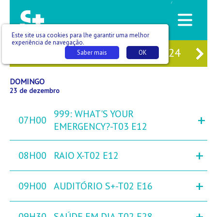
/
Este site usa cookies para lhe garantir uma melhor
experiência de navegação.
21
SÁB
22
DOM
23
SEG
24
TE
Saber mais
OK
DOMINGO
23 de dezembro
999: WHAT'S YOUR
+
07H00
EMERGENCY?-T03 E12
+
08H00
RAIO X-T02 E12
+
09H00
AUDITÓRIO S+-T02 E16
+
09H30
SAÚDE EM DIA-T02 E28