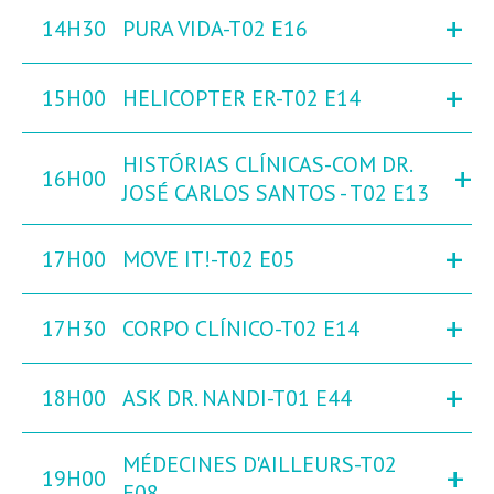
+
14H30
PURA VIDA-T02 E16
+
15H00
HELICOPTER ER-T02 E14
HISTÓRIAS CLÍNICAS-COM DR.
+
16H00
JOSÉ CARLOS SANTOS - T02 E13
+
17H00
MOVE IT!-T02 E05
+
17H30
CORPO CLÍNICO-T02 E14
+
18H00
ASK DR. NANDI-T01 E44
MÉDECINES D'AILLEURS-T02
+
19H00
E08