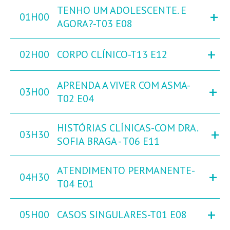
TENHO UM ADOLESCENTE. E
+
01H00
AGORA?-T03 E08
+
02H00
CORPO CLÍNICO-T13 E12
APRENDA A VIVER COM ASMA-
+
03H00
T02 E04
HISTÓRIAS CLÍNICAS-COM DRA.
+
03H30
SOFIA BRAGA - T06 E11
ATENDIMENTO PERMANENTE-
+
04H30
T04 E01
+
05H00
CASOS SINGULARES-T01 E08