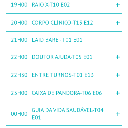
+
19H00
RAIO X-T10 E02
+
20H00
CORPO CLÍNICO-T13 E12
21H00
LAID BARE - T01 E01
+
22H00
DOUTOR AJUDA-T05 E01
+
22H30
ENTRE TURNOS-T01 E13
+
23H00
CAIXA DE PANDORA-T06 E06
GUIA DA VIDA SAUDÁVEL-T04
+
00H00
E01