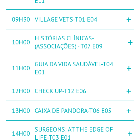
E11
+
09H30
VILLAGE VETS-T01 E04
HISTÓRIAS CLÍNICAS-
+
10H00
(ASSOCIAÇÕES) - T07 E09
GUIA DA VIDA SAUDÁVEL-T04
+
11H00
E01
+
12H00
CHECK UP-T12 E06
+
13H00
CAIXA DE PANDORA-T06 E05
SURGEONS: AT THE EDGE OF
+
14H00
LIFE-T03 E01