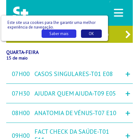
/
Este site usa cookies para lhe garantir uma melhor
experiência de navegação.
3
TER
14
QUA
15
QUI
16
SEX
Saber mais
OK
QUARTA-FEIRA
15 de maio
+
07H00
CASOS SINGULARES-T01 E08
+
07H30
AJUDAR QUEM AJUDA-T09 E05
+
08H00
ANATOMIA DE VÉNUS-T07 E10
FACT CHECK DA SAÚDE-T01
+
09H00