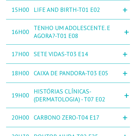
+
15H00
LIFE AND BIRTH-T01 E02
TENHO UM ADOLESCENTE. E
+
16H00
AGORA?-T01 E08
+
17H00
SETE VIDAS-T03 E14
+
18H00
CAIXA DE PANDORA-T03 E05
HISTÓRIAS CLÍNICAS-
+
19H00
(DERMATOLOGIA) - T07 E02
+
20H00
CARBONO ZERO-T04 E17