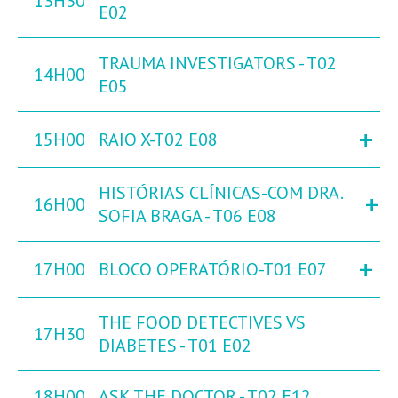
13H30
E02
TRAUMA INVESTIGATORS - T02
14H00
E05
+
15H00
RAIO X-T02 E08
HISTÓRIAS CLÍNICAS-COM DRA.
+
16H00
SOFIA BRAGA - T06 E08
+
17H00
BLOCO OPERATÓRIO-T01 E07
THE FOOD DETECTIVES VS
17H30
DIABETES - T01 E02
18H00
ASK THE DOCTOR - T02 E12