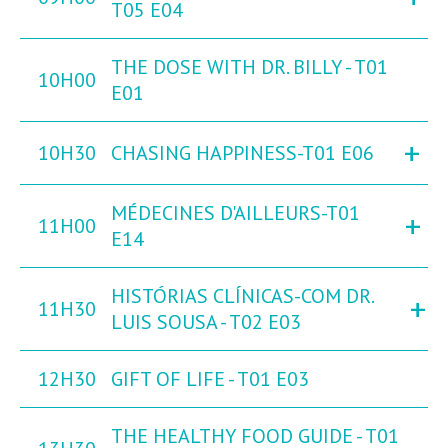
T05 E04
THE DOSE WITH DR. BILLY - T01
10H00
E01
+
10H30
CHASING HAPPINESS-T01 E06
MÉDECINES D'AILLEURS-T01
+
11H00
E14
HISTÓRIAS CLÍNICAS-COM DR.
+
11H30
LUIS SOUSA - T02 E03
12H30
GIFT OF LIFE - T01 E03
THE HEALTHY FOOD GUIDE - T01