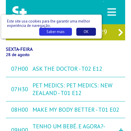
/
Este site usa cookies para lhe garantir uma melhor
experiência de navegação.
26
QUI
27
SEX
28
SÁB
29
DO
Saber mais
OK
SEXTA-FEIRA
28 de agosto
07H00
ASK THE DOCTOR - T02 E12
PET MEDICS: PET MEDICS: NEW
07H30
ZEALAND - T01 E12
08H00
MAKE MY BODY BETTER - T01 E02
TENHO UM BEBÉ. E AGORA?-
+
09H00