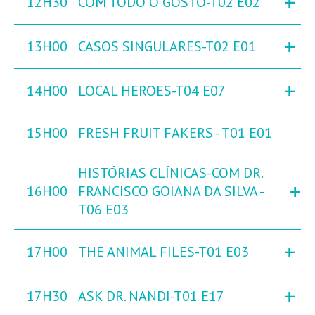
+
12H30
COM TODO O GOSTO-T02 E02
+
13H00
CASOS SINGULARES-T02 E01
+
14H00
LOCAL HEROES-T04 E07
15H00
FRESH FRUIT FAKERS - T01 E01
HISTÓRIAS CLÍNICAS-COM DR.
+
16H00
FRANCISCO GOIANA DA SILVA -
T06 E03
+
17H00
THE ANIMAL FILES-T01 E03
+
17H30
ASK DR. NANDI-T01 E17