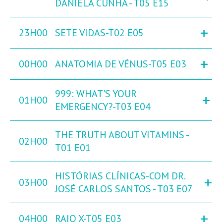
DANIELA CUNHA - T05 E15
+
23H00
SETE VIDAS-T02 E05
+
00H00
ANATOMIA DE VÉNUS-T05 E03
999: WHAT'S YOUR
+
01H00
EMERGENCY?-T03 E04
THE TRUTH ABOUT VITAMINS -
02H00
T01 E01
HISTÓRIAS CLÍNICAS-COM DR.
+
03H00
JOSÉ CARLOS SANTOS - T03 E07
+
04H00
RAIO X-T05 E03