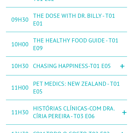
THE DOSE WITH DR. BILLY - T01
09H30
E01
THE HEALTHY FOOD GUIDE - T01
10H00
E09
+
10H30
CHASING HAPPINESS-T01 E05
PET MEDICS: NEW ZEALAND - T01
11H00
E05
HISTÓRIAS CLÍNICAS-COM DRA.
+
11H30
CÍRIA PEREIRA - T03 E06