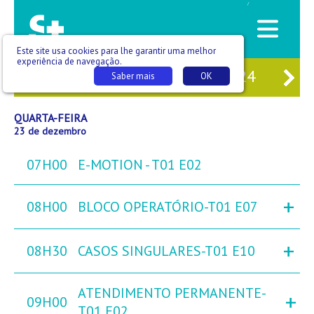
/
Este site usa cookies para lhe garantir uma melhor
experiência de navegação.
21
TER
22
QUA
23
QUI
24
SE
Saber mais
OK
QUARTA-FEIRA
23 de dezembro
07H00
E-MOTION - T01 E02
+
08H00
BLOCO OPERATÓRIO-T01 E07
+
08H30
CASOS SINGULARES-T01 E10
ATENDIMENTO PERMANENTE-
+
09H00
T01 E02