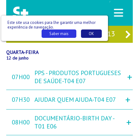
/
Este site usa cookies para lhe garantir uma melhor
experiência de navegação.
10
TER
11
QUA
12
QUI
13
SE
Saber mais
OK
QUARTA-FEIRA
12 de junho
PPS - PRODUTOS PORTUGUESES
+
07H00
DE SAÚDE-T04 E07
+
07H30
AJUDAR QUEM AJUDA-T04 E07
DOCUMENTÁRIO-BIRTH DAY -
+
08H00
T01 E06