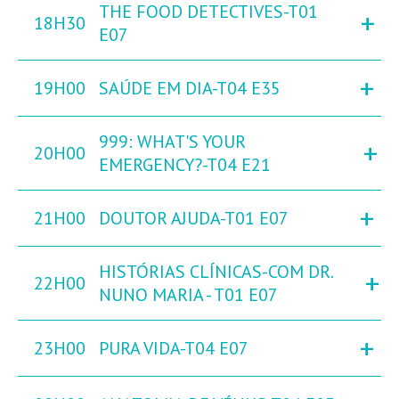
THE FOOD DETECTIVES-T01
+
18H30
E07
+
19H00
SAÚDE EM DIA-T04 E35
999: WHAT'S YOUR
+
20H00
EMERGENCY?-T04 E21
+
21H00
DOUTOR AJUDA-T01 E07
HISTÓRIAS CLÍNICAS-COM DR.
+
22H00
NUNO MARIA - T01 E07
+
23H00
PURA VIDA-T04 E07