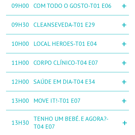
+
09H00
COM TODO O GOSTO-T01 E06
+
09H30
CLEANSEVEDA-T01 E29
+
10H00
LOCAL HEROES-T01 E04
+
11H00
CORPO CLÍNICO-T04 E07
+
12H00
SAÚDE EM DIA-T04 E34
+
13H00
MOVE IT!-T01 E07
TENHO UM BEBÉ. E AGORA?-
+
13H30
T04 E07