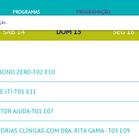
PROGRAMAS
PROGRAMAÇÃO
ção.
SÁB
14
DOM
15
SEG
16
BONO ZERO-T02 E10
 IT!-T01 E11
TOR AJUDA-T01 E07
ÓRIAS CLÍNICAS-COM DRA. RITA GAMA - T03 E09