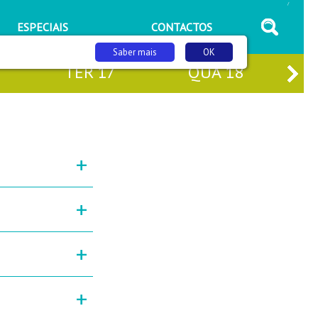
/
ESPECIAIS
CONTACTOS
Saber mais
OK
TER
17
QUA
18
+
+
+
+