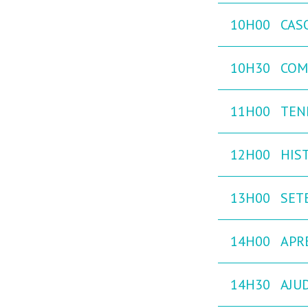
10H00
CAS
10H30
COM
11H00
TEN
12H00
HIST
13H00
SETE
14H00
APR
14H30
AJU