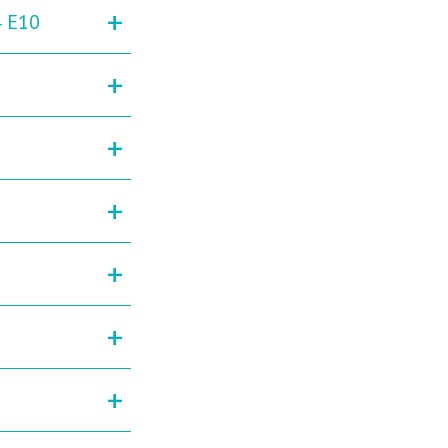
+
4 E10
+
+
+
+
+
+