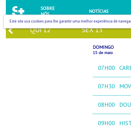
SOBRE
NOTÍCIAS
NÓS
Este site usa cookies para lhe garantir uma melhor experiência de navega
QUI
12
SEX
13
DOMINGO
15 de maio
07H00
CAR
07H30
MOVE
08H00
DOU
09H00
HIST