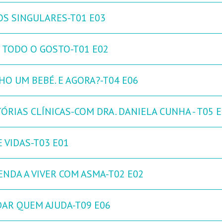
OS SINGULARES-T01 E03
 TODO O GOSTO-T01 E02
HO UM BEBÉ. E AGORA?-T04 E06
ÓRIAS CLÍNICAS-COM DRA. DANIELA CUNHA - T05 
 VIDAS-T03 E01
ENDA A VIVER COM ASMA-T02 E02
DAR QUEM AJUDA-T09 E06