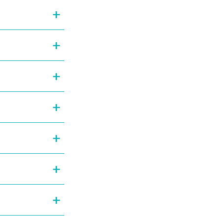
+
+
+
+
+
+
+