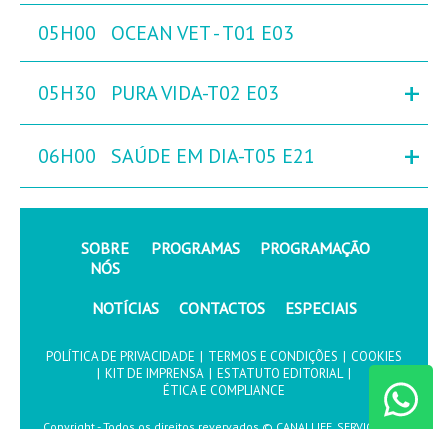
05H00
OCEAN VET - T01 E03
+
05H30
PURA VIDA-T02 E03
+
06H00
SAÚDE EM DIA-T05 E21
SOBRE
PROGRAMAS
PROGRAMAÇÃO
NÓS
NOTÍCIAS
CONTACTOS
ESPECIAIS
POLÍTICA DE PRIVACIDADE
|
TERMOS E CONDIÇÕES
|
COOKIES
|
KIT DE IMPRENSA
|
ESTATUTO EDITORIAL
|
ÉTICA E COMPLIANCE
Copyright - Todos os direitos revervados © CANALLIFE, SERVIÇOS DE
COMUNICAÇÃO, S.A.2026