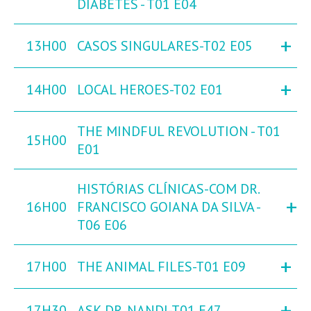
DIABETES - T01 E04
+
13H00
CASOS SINGULARES-T02 E05
+
14H00
LOCAL HEROES-T02 E01
THE MINDFUL REVOLUTION - T01
15H00
E01
HISTÓRIAS CLÍNICAS-COM DR.
+
16H00
FRANCISCO GOIANA DA SILVA -
T06 E06
+
17H00
THE ANIMAL FILES-T01 E09
+
17H30
ASK DR. NANDI-T01 E47