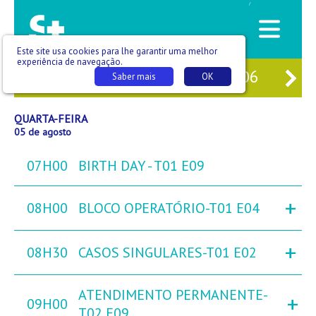
/
Este site usa cookies para lhe garantir uma melhor
experiência de navegação.
03
TER
04
QUA
05
QUI
06
SE
Saber mais
OK
QUARTA-FEIRA
05 de agosto
07H00
BIRTH DAY - T01 E09
+
08H00
BLOCO OPERATÓRIO-T01 E04
+
08H30
CASOS SINGULARES-T01 E02
ATENDIMENTO PERMANENTE-
+
09H00
T02 E09