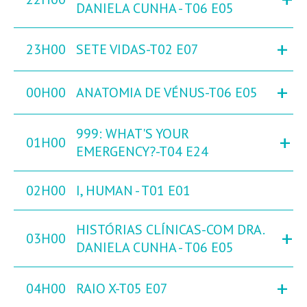
DANIELA CUNHA - T06 E05
+
23H00
SETE VIDAS-T02 E07
+
00H00
ANATOMIA DE VÉNUS-T06 E05
999: WHAT'S YOUR
+
01H00
EMERGENCY?-T04 E24
02H00
I, HUMAN - T01 E01
HISTÓRIAS CLÍNICAS-COM DRA.
+
03H00
DANIELA CUNHA - T06 E05
+
04H00
RAIO X-T05 E07