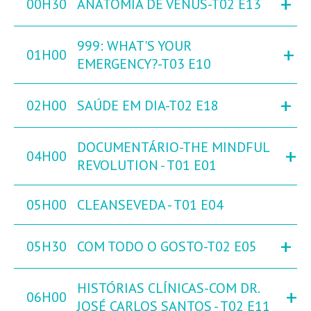
+
00H30
ANATOMIA DE VÉNUS-T02 E13
999: WHAT'S YOUR
+
01H00
EMERGENCY?-T03 E10
+
02H00
SAÚDE EM DIA-T02 E18
DOCUMENTÁRIO-THE MINDFUL
+
04H00
REVOLUTION - T01 E01
05H00
CLEANSEVEDA - T01 E04
+
05H30
COM TODO O GOSTO-T02 E05
HISTÓRIAS CLÍNICAS-COM DR.
+
06H00
JOSÉ CARLOS SANTOS - T02 E11