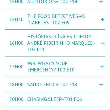
+
15H00
AUDITÓRIO S+-T02 E14
THE FOOD DETECTIVES-VS
+
15H30
DIABETES - T02 E05
HISTÓRIAS CLÍNICAS-COM DR.
+
16H00
ANDRÉ RIBEIRINHO MARQUES -
T02 E11
999: WHAT'S YOUR
+
17H00
EMERGENCY?-T03 E10
+
18H00
SAÚDE EM DIA-T02 E18
20H00
CHASING SLEEP - T01 E06