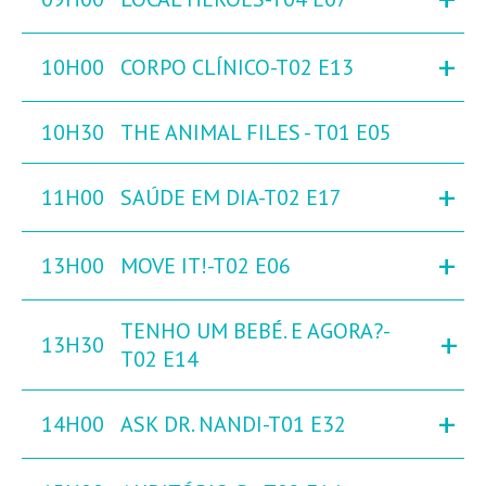
+
10H00
CORPO CLÍNICO-T02 E13
10H30
THE ANIMAL FILES - T01 E05
+
11H00
SAÚDE EM DIA-T02 E17
+
13H00
MOVE IT!-T02 E06
TENHO UM BEBÉ. E AGORA?-
+
13H30
T02 E14
+
14H00
ASK DR. NANDI-T01 E32