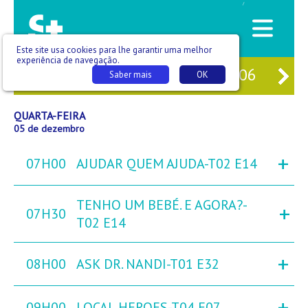
/
Este site usa cookies para lhe garantir uma melhor
experiência de navegação.
03
TER
04
QUA
05
QUI
06
SE
Saber mais
OK
QUARTA-FEIRA
05 de dezembro
+
07H00
AJUDAR QUEM AJUDA-T02 E14
TENHO UM BEBÉ. E AGORA?-
+
07H30
T02 E14
+
08H00
ASK DR. NANDI-T01 E32
+
09H00
LOCAL HEROES-T04 E07