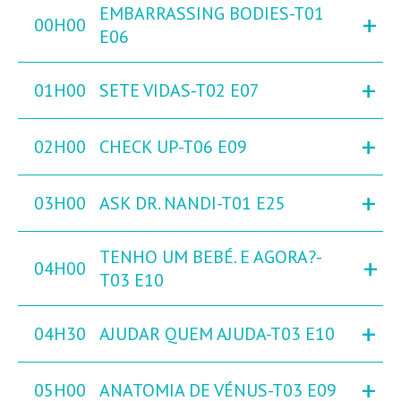
EMBARRASSING BODIES-T01
+
00H00
E06
+
01H00
SETE VIDAS-T02 E07
+
02H00
CHECK UP-T06 E09
+
03H00
ASK DR. NANDI-T01 E25
TENHO UM BEBÉ. E AGORA?-
+
04H00
T03 E10
+
04H30
AJUDAR QUEM AJUDA-T03 E10
+
05H00
ANATOMIA DE VÉNUS-T03 E09