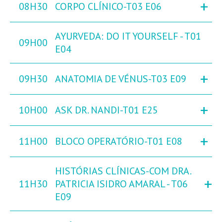
+
08H30
CORPO CLÍNICO-T03 E06
AYURVEDA: DO IT YOURSELF - T01
09H00
E04
+
09H30
ANATOMIA DE VÉNUS-T03 E09
+
10H00
ASK DR. NANDI-T01 E25
+
11H00
BLOCO OPERATÓRIO-T01 E08
HISTÓRIAS CLÍNICAS-COM DRA.
+
11H30
PATRICIA ISIDRO AMARAL - T06
E09