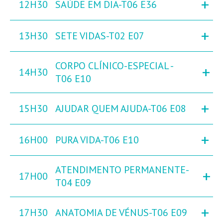
+
12H30
SAÚDE EM DIA-T06 E36
+
13H30
SETE VIDAS-T02 E07
CORPO CLÍNICO-ESPECIAL -
+
14H30
T06 E10
+
15H30
AJUDAR QUEM AJUDA-T06 E08
+
16H00
PURA VIDA-T06 E10
ATENDIMENTO PERMANENTE-
+
17H00
T04 E09
+
17H30
ANATOMIA DE VÉNUS-T06 E09