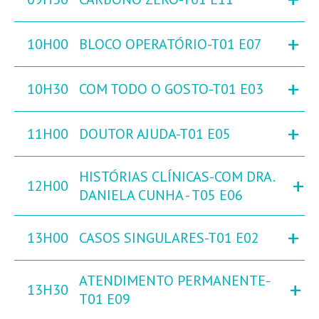
+
10H00
BLOCO OPERATÓRIO-T01 E07
+
10H30
COM TODO O GOSTO-T01 E03
+
11H00
DOUTOR AJUDA-T01 E05
HISTÓRIAS CLÍNICAS-COM DRA.
+
12H00
DANIELA CUNHA - T05 E06
+
13H00
CASOS SINGULARES-T01 E02
ATENDIMENTO PERMANENTE-
+
13H30
T01 E09