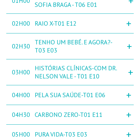
+
01H00
SOFIA BRAGA - T06 E01
+
02H00
RAIO X-T01 E12
TENHO UM BEBÉ. E AGORA?-
+
02H30
T03 E03
HISTÓRIAS CLÍNICAS-COM DR.
+
03H00
NELSON VALE - T01 E10
+
04H00
PELA SUA SAÚDE-T01 E06
+
04H30
CARBONO ZERO-T01 E11
+
05H00
PURA VIDA-T03 E03