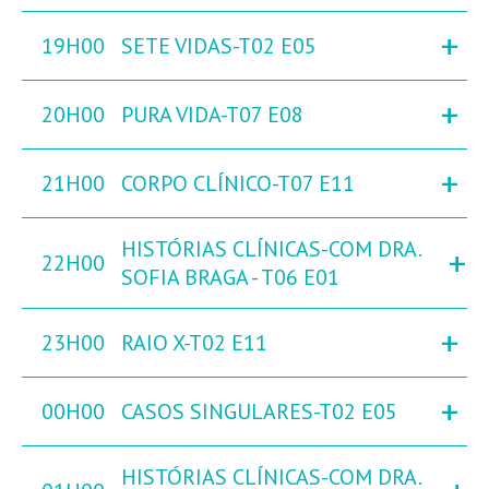
+
19H00
SETE VIDAS-T02 E05
+
20H00
PURA VIDA-T07 E08
+
21H00
CORPO CLÍNICO-T07 E11
HISTÓRIAS CLÍNICAS-COM DRA.
+
22H00
SOFIA BRAGA - T06 E01
+
23H00
RAIO X-T02 E11
+
00H00
CASOS SINGULARES-T02 E05
HISTÓRIAS CLÍNICAS-COM DRA.