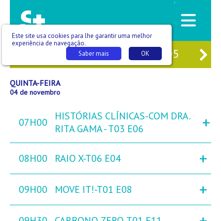
/
Este site usa cookies para lhe garantir uma melhor
experiência de navegação.
02
QUA
03
QUI
04
SEX
05
SÁB
Saber mais
OK
QUINTA-FEIRA
04 de novembro
HISTÓRIAS CLÍNICAS-COM DRA.
+
07H00
RITA GAMA - T03 E06
+
08H00
RAIO X-T06 E04
+
09H00
MOVE IT!-T01 E08
+
09H30
CARBONO ZERO-T01 E11