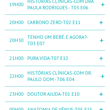
HISTÓRIAS CLÍNICAS-COM DRA.
+
19H00
PAULA RODRIGUES - T03 E06
+
20H00
CARBONO ZERO-T02 E11
TENHO UM BEBÉ. E AGORA?-
+
20H30
T03 E07
+
21H00
PURA VIDA-T07 E12
HISTÓRIAS CLÍNICAS-COM DR.
+
22H00
PAULO OOM - T06 E04
+
23H00
DOUTOR AJUDA-T01 E10
+
00H00
ANATOMIA DE VÉNUS-T05 E15