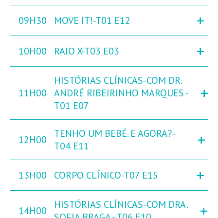
+
09H30
MOVE IT!-T01 E12
+
10H00
RAIO X-T03 E03
HISTÓRIAS CLÍNICAS-COM DR.
+
11H00
ANDRÉ RIBEIRINHO MARQUES -
T01 E07
TENHO UM BEBÉ. E AGORA?-
+
12H00
T04 E11
+
13H00
CORPO CLÍNICO-T07 E15
HISTÓRIAS CLÍNICAS-COM DRA.
+
14H00
SOFIA BRAGA - T06 E10