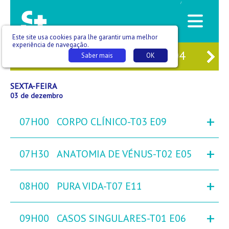
/
Este site usa cookies para lhe garantir uma melhor
experiência de navegação.
01
QUI
02
SEX
03
SÁB
04
DO
Saber mais
OK
SEXTA-FEIRA
03 de dezembro
+
07H00
CORPO CLÍNICO-T03 E09
+
07H30
ANATOMIA DE VÉNUS-T02 E05
+
08H00
PURA VIDA-T07 E11
+
09H00
CASOS SINGULARES-T01 E06