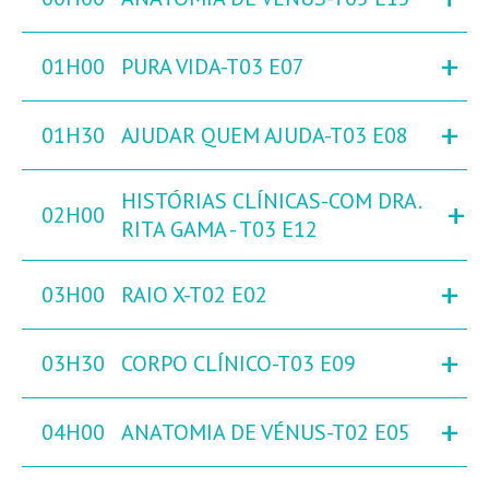
+
01H00
PURA VIDA-T03 E07
+
01H30
AJUDAR QUEM AJUDA-T03 E08
HISTÓRIAS CLÍNICAS-COM DRA.
+
02H00
RITA GAMA - T03 E12
+
03H00
RAIO X-T02 E02
+
03H30
CORPO CLÍNICO-T03 E09
+
04H00
ANATOMIA DE VÉNUS-T02 E05