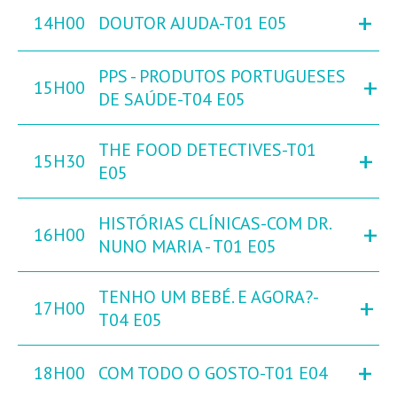
+
14H00
DOUTOR AJUDA-T01 E05
PPS - PRODUTOS PORTUGUESES
+
15H00
DE SAÚDE-T04 E05
THE FOOD DETECTIVES-T01
+
15H30
E05
HISTÓRIAS CLÍNICAS-COM DR.
+
16H00
NUNO MARIA - T01 E05
TENHO UM BEBÉ. E AGORA?-
+
17H00
T04 E05
+
18H00
COM TODO O GOSTO-T01 E04