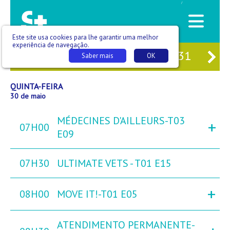
/
Este site usa cookies para lhe garantir uma melhor
experiência de navegação.
28
QUA
29
QUI
30
SEX
31
SÁ
Saber mais
OK
QUINTA-FEIRA
30 de maio
MÉDECINES D'AILLEURS-T03
+
07H00
E09
07H30
ULTIMATE VETS - T01 E15
+
08H00
MOVE IT!-T01 E05
ATENDIMENTO PERMANENTE-