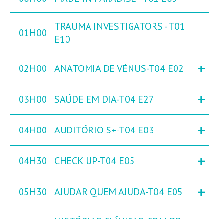
TRAUMA INVESTIGATORS - T01
01H00
E10
+
02H00
ANATOMIA DE VÉNUS-T04 E02
+
03H00
SAÚDE EM DIA-T04 E27
+
04H00
AUDITÓRIO S+-T04 E03
+
04H30
CHECK UP-T04 E05
+
05H30
AJUDAR QUEM AJUDA-T04 E05