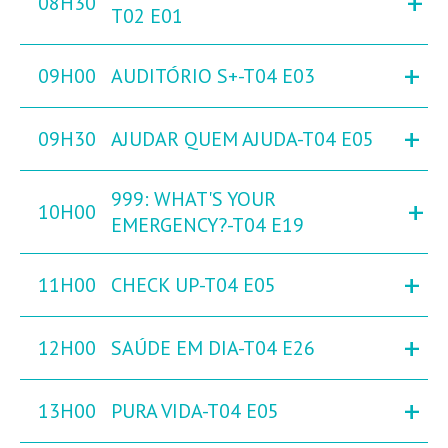
+
08H30
T02 E01
+
09H00
AUDITÓRIO S+-T04 E03
+
09H30
AJUDAR QUEM AJUDA-T04 E05
999: WHAT'S YOUR
+
10H00
EMERGENCY?-T04 E19
+
11H00
CHECK UP-T04 E05
+
12H00
SAÚDE EM DIA-T04 E26
+
13H00
PURA VIDA-T04 E05