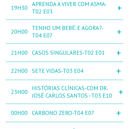
APRENDA A VIVER COM ASMA-
+
19H30
T02 E03
TENHO UM BEBÉ. E AGORA?-
+
20H00
T04 E07
+
21H00
CASOS SINGULARES-T02 E01
+
22H00
SETE VIDAS-T03 E04
HISTÓRIAS CLÍNICAS-COM DR.
+
23H00
JOSÉ CARLOS SANTOS - T03 E10
+
00H00
CARBONO ZERO-T04 E07