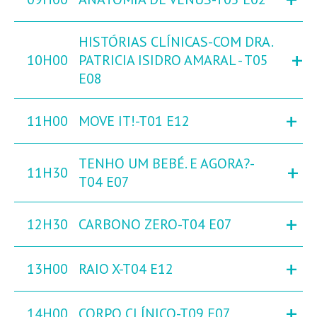
HISTÓRIAS CLÍNICAS-COM DRA.
+
10H00
PATRICIA ISIDRO AMARAL - T05
E08
+
11H00
MOVE IT!-T01 E12
TENHO UM BEBÉ. E AGORA?-
+
11H30
T04 E07
+
12H30
CARBONO ZERO-T04 E07
+
13H00
RAIO X-T04 E12
+
14H00
CORPO CLÍNICO-T09 E07