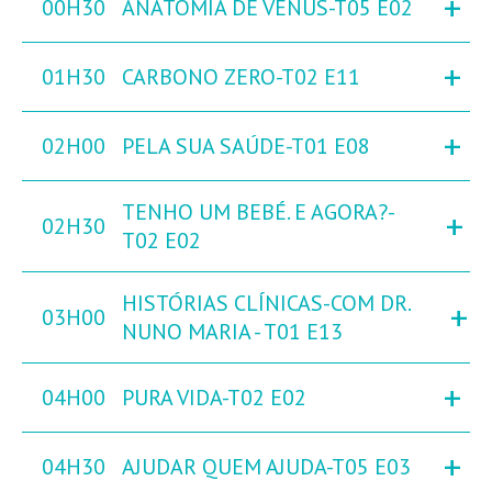
+
00H30
ANATOMIA DE VÉNUS-T05 E02
+
01H30
CARBONO ZERO-T02 E11
+
02H00
PELA SUA SAÚDE-T01 E08
TENHO UM BEBÉ. E AGORA?-
+
02H30
T02 E02
HISTÓRIAS CLÍNICAS-COM DR.
+
03H00
NUNO MARIA - T01 E13
+
04H00
PURA VIDA-T02 E02
+
04H30
AJUDAR QUEM AJUDA-T05 E03