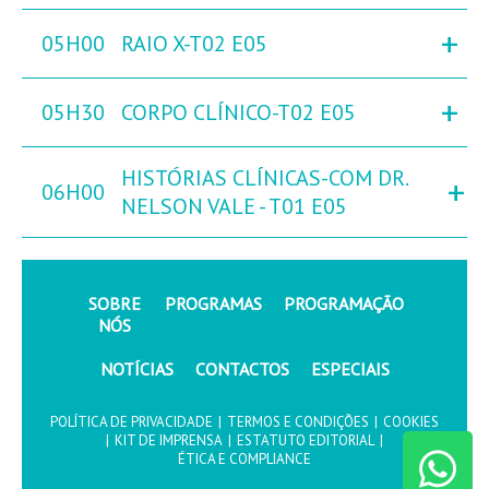
+
05H00
RAIO X-T02 E05
+
05H30
CORPO CLÍNICO-T02 E05
HISTÓRIAS CLÍNICAS-COM DR.
+
06H00
NELSON VALE - T01 E05
SOBRE
PROGRAMAS
PROGRAMAÇÃO
NÓS
NOTÍCIAS
CONTACTOS
ESPECIAIS
POLÍTICA DE PRIVACIDADE
|
TERMOS E CONDIÇÕES
|
COOKIES
|
KIT DE IMPRENSA
|
ESTATUTO EDITORIAL
|
ÉTICA E COMPLIANCE