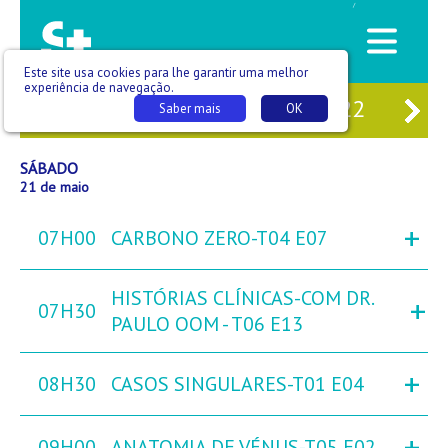
/
Este site usa cookies para lhe garantir uma melhor
experiência de navegação.
19
SEX
20
SÁB
21
DOM
22
SEG
Saber mais
OK
SÁBADO
21 de maio
+
07H00
CARBONO ZERO-T04 E07
HISTÓRIAS CLÍNICAS-COM DR.
+
07H30
PAULO OOM - T06 E13
+
08H30
CASOS SINGULARES-T01 E04
+
09H00
ANATOMIA DE VÉNUS-T05 E02