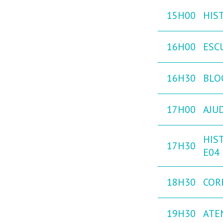
15H00
HIST
16H00
ESC
16H30
BLO
17H00
AJU
HIST
17H30
E04
18H30
COR
19H30
ATE