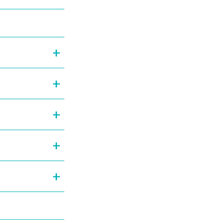
+
+
+
+
+