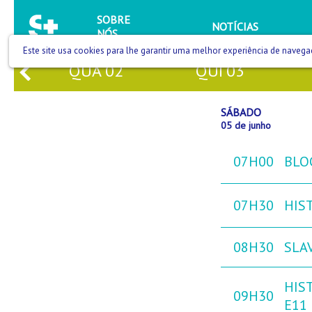
SOBRE
NOTÍCIAS
NÓS
Este site usa cookies para lhe garantir uma melhor experiência de navega
QUA
02
QUI
03
SÁBADO
05 de junho
07H00
BLO
07H30
HIST
08H30
SLAV
HIST
09H30
E11