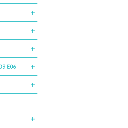
+
+
+
+
03 E06
+
+