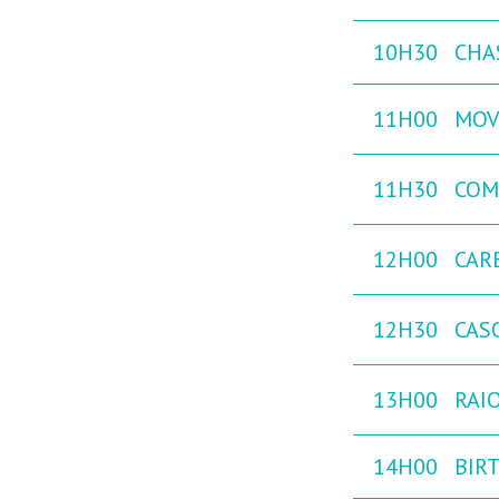
10H30
CHAS
11H00
MOVE
11H30
COM
12H00
CAR
12H30
CAS
13H00
RAIO
14H00
BIRT