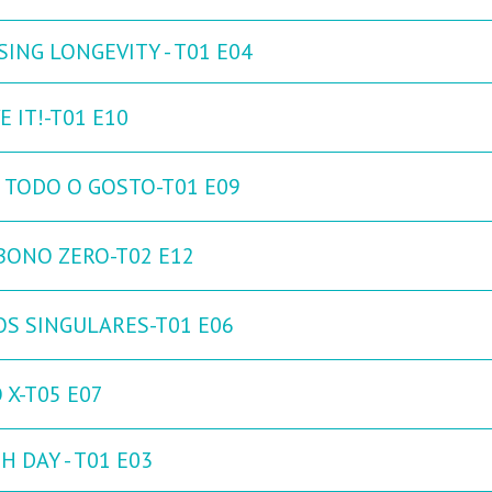
ING LONGEVITY - T01 E04
 IT!-T01 E10
 TODO O GOSTO-T01 E09
BONO ZERO-T02 E12
OS SINGULARES-T01 E06
 X-T05 E07
H DAY - T01 E03