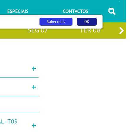
/
ESPECIAIS
CONTACTOS
Saber mais
OK
SEG
07
TER
08
+
+
L - T05
+