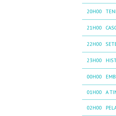
20H00
TEN
21H00
CAS
22H00
SETE
23H00
HIST
00H00
EMB
01H00
A TI
02H00
PEL