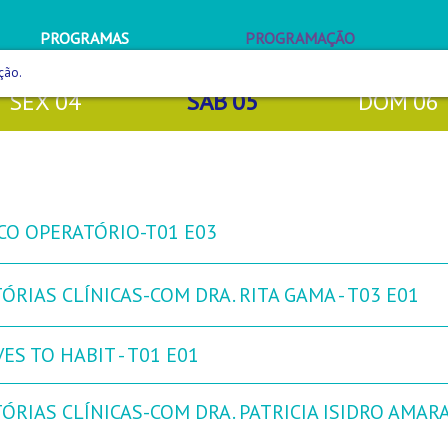
PROGRAMAS
PROGRAMAÇÃO
ção.
SEX
04
SÁB
05
DOM
06
CO OPERATÓRIO-T01 E03
ÓRIAS CLÍNICAS-COM DRA. RITA GAMA - T03 E01
ES TO HABIT - T01 E01
ÓRIAS CLÍNICAS-COM DRA. PATRICIA ISIDRO AMARA