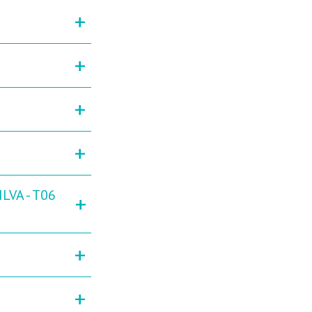
+
+
+
+
LVA - T06
+
+
+