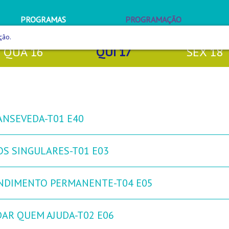
PROGRAMAS
PROGRAMAÇÃO
ção.
QUA
16
QUI
17
SEX
18
ANSEVEDA-T01 E40
OS SINGULARES-T01 E03
NDIMENTO PERMANENTE-T04 E05
DAR QUEM AJUDA-T02 E06