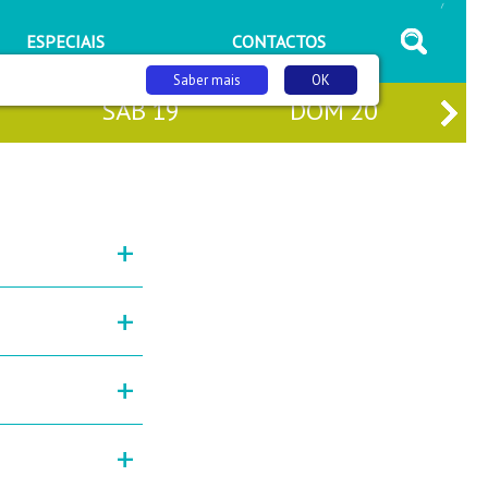
/
ESPECIAIS
CONTACTOS
Saber mais
OK
SÁB
19
DOM
20
+
+
+
+