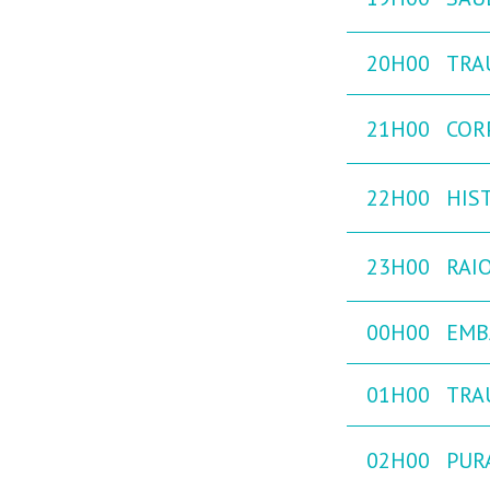
20H00
TRA
21H00
COR
22H00
HIST
23H00
RAIO
00H00
EMB
01H00
TRA
02H00
PURA