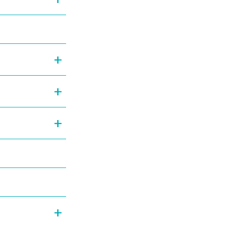
+
+
+
+