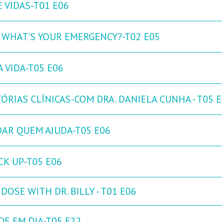
 VIDAS-T01 E06
: WHAT'S YOUR EMERGENCY?-T02 E05
 VIDA-T05 E06
ÓRIAS CLÍNICAS-COM DRA. DANIELA CUNHA - T05 
DAR QUEM AJUDA-T05 E06
CK UP-T05 E06
DOSE WITH DR. BILLY - T01 E06
DE EM DIA-T05 E22