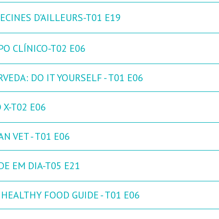
ECINES D'AILLEURS-T01 E19
PO CLÍNICO-T02 E06
VEDA: DO IT YOURSELF - T01 E06
 X-T02 E06
N VET - T01 E06
DE EM DIA-T05 E21
 HEALTHY FOOD GUIDE - T01 E06