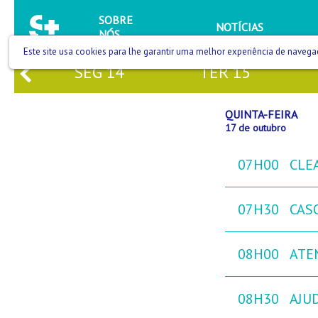
SOBRE
NOTÍCIAS
NÓS
Este site usa cookies para lhe garantir uma melhor experiência de navega
3
SEG
14
TER
15
QUINTA-FEIRA
17 de outubro
07H00
CLE
07H30
CAS
08H00
ATE
08H30
AJU