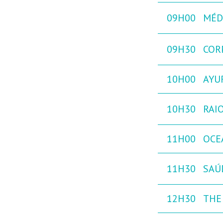
09H00
MÉD
09H30
COR
10H00
AYUR
10H30
RAIO
11H00
OCEA
11H30
SAÚ
12H30
THE