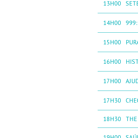
13H00
SETE
14H00
999
15H00
PURA
16H00
HIST
17H00
AJU
17H30
CHE
18H30
THE 
19H00
SAÚ