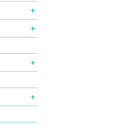
+
+
+
+