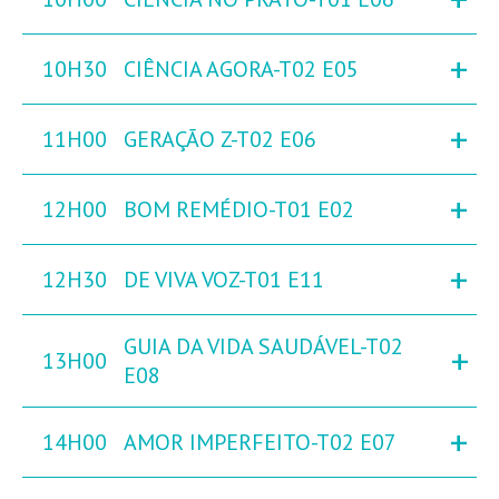
+
10H30
CIÊNCIA AGORA-T02 E05
+
11H00
GERAÇÃO Z-T02 E06
+
12H00
BOM REMÉDIO-T01 E02
+
12H30
DE VIVA VOZ-T01 E11
GUIA DA VIDA SAUDÁVEL-T02
+
13H00
E08
+
14H00
AMOR IMPERFEITO-T02 E07