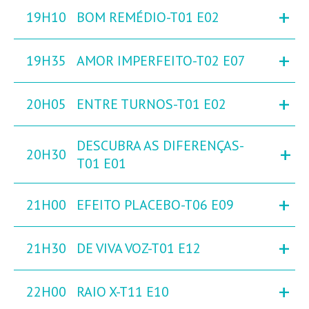
+
19H10
BOM REMÉDIO-T01 E02
+
19H35
AMOR IMPERFEITO-T02 E07
+
20H05
ENTRE TURNOS-T01 E02
DESCUBRA AS DIFERENÇAS-
+
20H30
T01 E01
+
21H00
EFEITO PLACEBO-T06 E09
+
21H30
DE VIVA VOZ-T01 E12
+
22H00
RAIO X-T11 E10