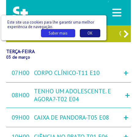
/
Este site usa cookies para lhe garantir uma melhor
experiência de navegação.
1
SEG
02
TER
03
QUA
04
QUI
0
Saber mais
OK
TERÇA-FEIRA
03 de março
+
07H00
CORPO CLÍNICO-T11 E10
TENHO UM ADOLESCENTE. E
+
08H00
AGORA?-T02 E04
+
09H00
CAIXA DE PANDORA-T05 E08
+
10H00
CIÊNCIA NO PRATO-T01 E06