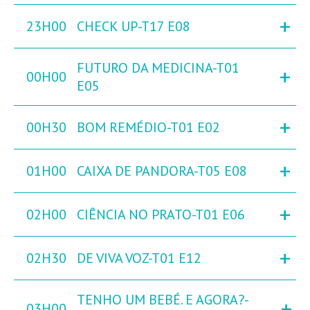
+
23H00
CHECK UP-T17 E08
FUTURO DA MEDICINA-T01
+
00H00
E05
+
00H30
BOM REMÉDIO-T01 E02
+
01H00
CAIXA DE PANDORA-T05 E08
+
02H00
CIÊNCIA NO PRATO-T01 E06
+
02H30
DE VIVA VOZ-T01 E12
TENHO UM BEBÉ. E AGORA?-
+
03H00