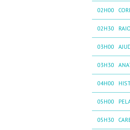
02H00
COR
02H30
RAIO
03H00
AJU
03H30
ANA
04H00
HIST
05H00
PEL
05H30
CAR