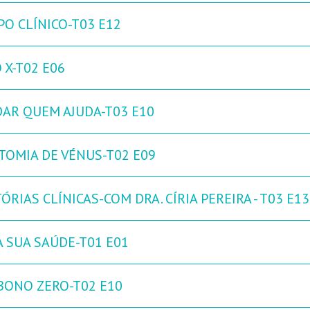
PO CLÍNICO-T03 E12
 X-T02 E06
DAR QUEM AJUDA-T03 E10
TOMIA DE VÉNUS-T02 E09
ÓRIAS CLÍNICAS-COM DRA. CÍRIA PEREIRA - T03 E13
A SUA SAÚDE-T01 E01
BONO ZERO-T02 E10