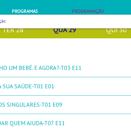
PROGRAMAS
PROGRAMAÇÃO
ção.
TER
28
QUA
29
QUI
30
HO UM BEBÉ. E AGORA?-T03 E11
A SUA SAÚDE-T01 E01
OS SINGULARES-T01 E09
DAR QUEM AJUDA-T07 E11