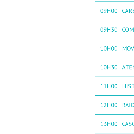
09H00
CAR
09H30
COM
10H00
MOVE
10H30
ATE
11H00
HIST
12H00
RAIO
13H00
CAS