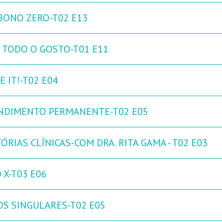
BONO ZERO-T02 E13
 TODO O GOSTO-T01 E11
 IT!-T02 E04
NDIMENTO PERMANENTE-T02 E05
ÓRIAS CLÍNICAS-COM DRA. RITA GAMA - T02 E03
 X-T03 E06
OS SINGULARES-T02 E05