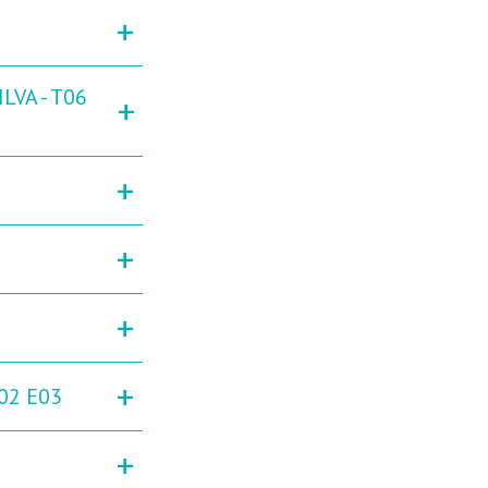
+
LVA - T06
+
+
+
+
+
02 E03
+