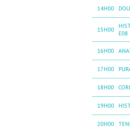
14H00
DOU
HIST
15H00
E08
16H00
ANA
17H00
PURA
18H00
COR
19H00
HIST
20H00
TEN