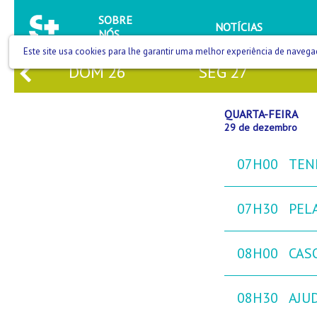
SOBRE
NOTÍCIAS
NÓS
Este site usa cookies para lhe garantir uma melhor experiência de navega
DOM
26
SEG
27
QUARTA-FEIRA
29 de dezembro
07H00
TEN
07H30
PEL
08H00
CAS
08H30
AJU