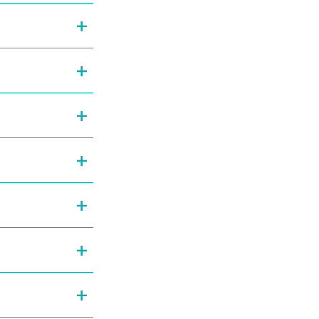
+
+
+
+
+
+
+