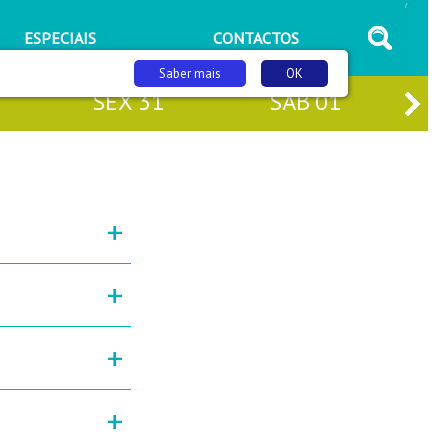
/
ESPECIAIS
CONTACTOS
Saber mais
OK
SEX
31
SÁB
01
+
+
+
+