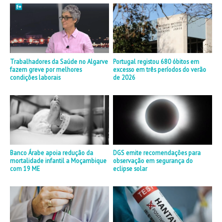
Trabalhadores da Saúde no Algarve
Portugal registou 680 óbitos em
fazem greve por melhores
excesso em três períodos do verão
condições laborais
de 2026
Banco Árabe apoia redução da
DGS emite recomendações para
mortalidade infantil a Moçambique
observação em segurança do
com 19 ME
eclipse solar