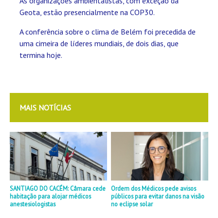
As organizações ambientalistas, com exceção da
Geota, estão presencialmente na COP30.
A conferência sobre o clima de Belém foi precedida de
uma cimeira de líderes mundiais, de dois dias, que
termina hoje.
MAIS NOTÍCIAS
SANTIAGO DO CACÉM: Câmara cede
Ordem dos Médicos pede avisos
habitação para alojar médicos
públicos para evitar danos na visão
anestesiologistas
no eclipse solar