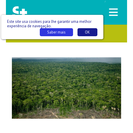
/
Este site usa cookies para lhe garantir uma melhor
experiência de navegação.
Saber mais
OK
SAÚDE QUE SE VÊ