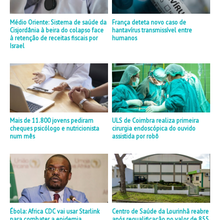
Médio Oriente: Sistema de saúde da
França deteta novo caso de
Cisjordânia à beira do colapso face
hantavírus transmissível entre
à retenção de receitas fiscais por
humanos
Israel
Mais de 11.800 jovens pediram
ULS de Coimbra realiza primeira
cheques psicólogo e nutricionista
cirurgia endoscópica do ouvido
num mês
assistida por robô
Ébola: Africa CDC vai usar Starlink
Centro de Saúde da Lourinhã reabre
para combater a epidemia
após requalificação no valor de 855